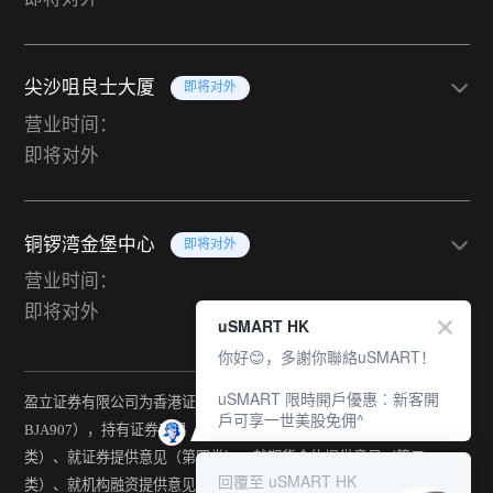
尖沙咀良士大厦
即将对外
营业时间：
即将对外
铜锣湾金堡中心
即将对外
营业时间：
即将对外
uSMART HK
你好😊，多謝你聯絡uSMART！
uSMART 限時開戶優惠︰新客開
盈立证券有限公司为香港证监会持牌法团（中央编号：
戶可享一世美股免佣^
BJA907），持有证券交易（第一类）、期货合约交易（第二
类）、就证券提供意见（第四类）、就期货合约提供意见（第五
回覆至 uSMART HK
类）、就机构融资提供意见（第六类）及提供资产管理（第九类）