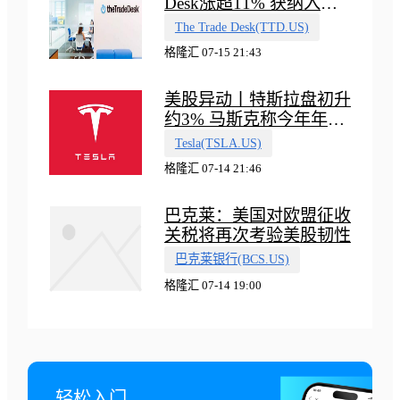
Desk涨超11% 获纳入标
普500指数
The Trade Desk(TTD.US)
格隆汇 07-15 21:43
美股异动丨特斯拉盘初升
约3% 马斯克称今年年底
会有‘史诗级震撼’的演示
Tesla(TSLA.US)
格隆汇 07-14 21:46
巴克莱：美国对欧盟征收
关税将再次考验美股韧性
巴克莱银行(BCS.US)
格隆汇 07-14 19:00
轻松入门
