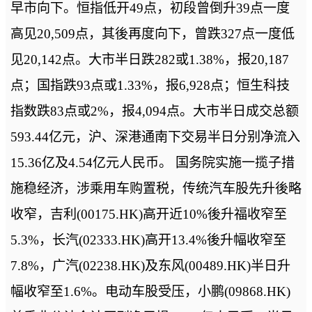
早市向下。恒指低开49点，初段曾倒升39点一度
高见20,509点，其後再度向下，曾跌327点一度低
见20,142点。大市半日跌282或1.38%，报20,187
点；国指跌93点或1.33%，报6,928点；恒生科技
指数跌83点或2%，报4,094点。大市半日成交总额
593.44亿元，沪、深港通南下交易半日分别净流入
15.36亿及4.54亿元人民币。 国务院实施一揽子措
施稳经济，涉乘用车购置税，传统汽车股先升後略
收窄，吉利(00175.HK)高开近10%後升福收窄至
5.3%，长汽(02333.HK)高开13.4%後升幅收窄至
7.8%，广汽(02238.HK)及东风(00489.HK)半日升
幅收窄至1.6%。电动车股受压，小鹏(09868.HK)