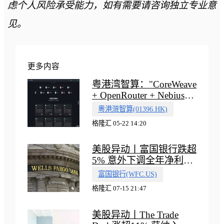
虑个人风险承受能力，如有需要请咨询独立专业意
见。
更多内容
粤港湾智算："CoreWeave
+ OpenRouter + Nebius"
多向融合的中国智算新范
粵港灣智算(01396.HK)
式
格隆汇 05-22 14:20
美股异动丨富国银行跌超
5% 意外下调全年净利息
收入指引
富国银行(WFC.US)
格隆汇 07-15 21:47
美股异动丨The Trade