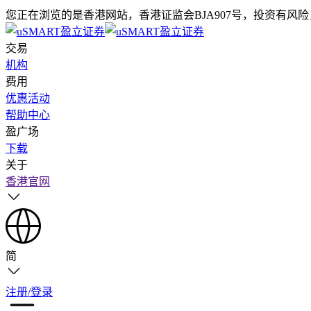
您正在浏览的是香港网站，香港证监会BJA907号，投资有风
交易
机构
费用
优惠活动
帮助中心
盈广场
下载
关于
香港官网
简
注册/登录