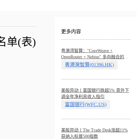
更多内容
单(表)
粤港湾智算："CoreWeave +
OpenRouter + Nebius" 多向融合的中
国智算新范式
粵港灣智算(01396.HK)
美股异动丨富国银行跌超5% 意外下
调全年净利息收入指引
富国银行(WFC.US)
美股异动丨The Trade Desk涨超11%
获纳入标普500指数