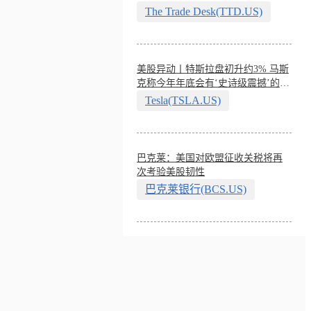
The Trade Desk(TTD.US)
美股异动丨特斯拉盘初升约3% 马斯
克称今年年底会有‘史诗级震撼’的演
示
Tesla(TSLA.US)
巴克莱：美国对欧盟征收关税将再
次考验美股韧性
巴克莱银行(BCS.US)