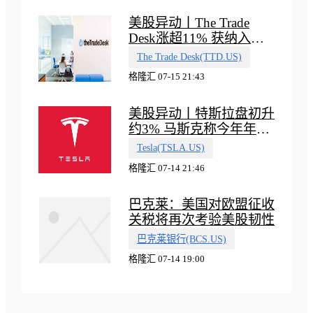
美股异动丨The Trade
Desk涨超11% 获纳入标
普500指数
The Trade Desk(TTD.US)
格隆汇 07-15 21:43
美股异动丨特斯拉盘初升
约3% 马斯克称今年年底
会有‘史诗级震撼’的演示
Tesla(TSLA.US)
格隆汇 07-14 21:46
巴克莱：美国对欧盟征收
关税将再次考验美股韧性
巴克莱银行(BCS.US)
格隆汇 07-14 19:00