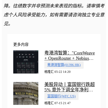
降。往绩数字并非预测未来表现的指标。请审慎考
虑个人风险承受能力，如有需要请咨询独立专业意
见。
更多内容
粤港湾智算："CoreWeave
+ OpenRouter + Nebius"
多向融合的中国智算新范
粵港灣智算(01396.HK)
式
格隆汇 05-22 14:20
美股异动丨富国银行跌超
5% 意外下调全年净利息
收入指引
富国银行(WFC.US)
格隆汇 07-15 21:47