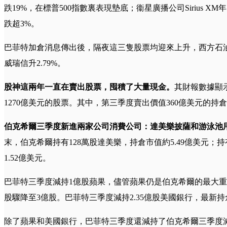
跌19%，在標普500指數裏表現墊底；衞星廣播公司Sirius X
跌超3%。
巴菲特加倉消息傳出後，隔夜這三隻股票均迎來上升，西方石油收升3.9
威瑞信升2.79%。
股神這兩年
一直在賣出股票，囤積了大量現金。
其財報數據顯
1270億美元的股票。其中，第三季度賣出價值360億美元的持
伯克希爾三季度新進兩家公司消費公司：達美樂披薩和游泳池用品分
末，伯克希爾持有128萬股達美樂，持倉市值約5.49億美元；持有40
1.52億美元。
巴菲特三季度減持1億股蘋果，儘管蘋果仍是伯克希爾的最大重倉
股驟降至3億股。
巴菲特三季度減持2.35億股美國銀行，最新持倉
除了蘋果和美國銀行，巴菲特三季度還減持了伯克希爾三季度減持