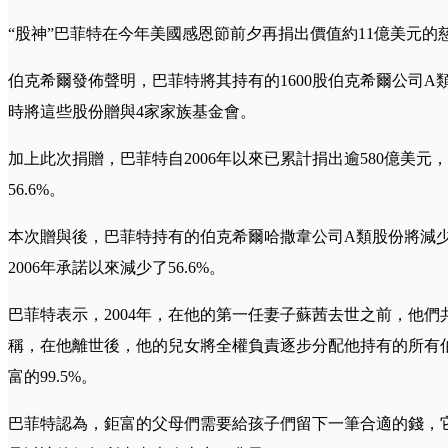
“股神”巴菲特在今年美國感恩節前夕再捐出價值約11億美元的
伯克希爾發佈聲明，巴菲特將其持有的1600股伯克希爾公司A類
時將這些股份贈與4家家族基金會。
加上此次捐贈，巴菲特自2006年以來已累計捐出逾580億美
56.6%。
本次贈與後，巴菲特持有的伯克希爾哈撒韋公司A類股份將減少至2
2006年承諾以來減少了56.6%。
巴菲特表示，2004年，在他的第一任妻子蘇茜去世之前，他們共
稱，在他離世後，他的兒女將全權負責逐步分配他持有的所有
富的99.5%。
巴菲特認為，鉅富的父母們需要給孩子們留下一筆合適的錢，