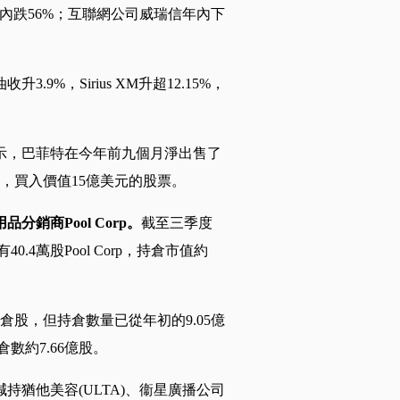
M年內跌56%；互聯網公司威瑞信年內下
%，Sirius XM升超12.15%，
示，巴菲特在今年前九個月淨出售了
倉，買入價值15億美元的股票。
銷商Pool Corp。
截至三季度
.4萬股Pool Corp，持倉市值約
股，但持倉數量已從年初的9.05億
數約7.66億股
。
猶他美容(ULTA)、衞星廣播公司