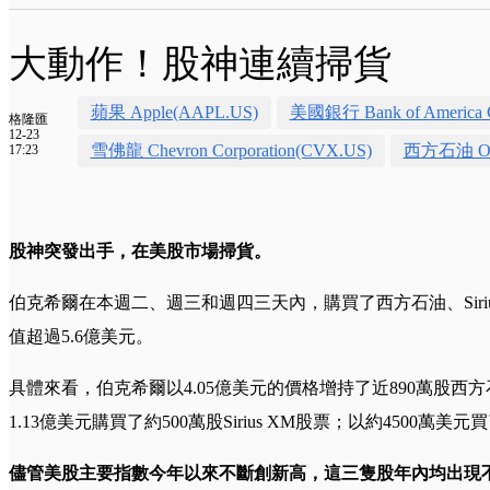
大動作！股神連續掃貨
蘋果 Apple(AAPL.US)
美國銀行 Bank of America C
格隆匯
12-23
雪佛龍 Chevron Corporation(CVX.US)
西方石油 Occid
17:23
股神突發出手，在美股市場掃貨。
伯克希爾在本週二、週三和週四三天內，購買了西方石油、Siri
值超過5.6億美元。
具體來看，伯克希爾以4.05億美元的價格增持了近890萬股西
1.13億美元購買了約500萬股Sirius XM股票；以約4500萬美
儘管美股主要指數今年以來不斷創新高，這三隻股年內均出現