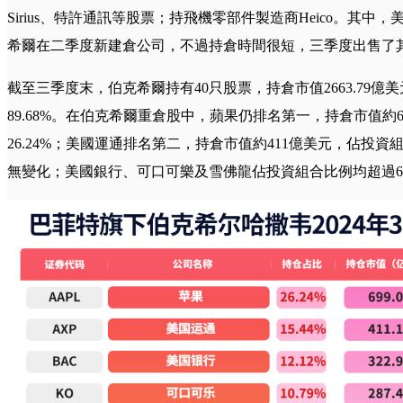
Sirius、特許通訊等股票；持飛機零部件製造商Heico。其中，
希爾在二季度新建倉公司，不過持倉時間很短，三季度出售了其9
截至三季度末，伯克希爾持有40只股票，持倉市值2663.79
89.68%。在伯克希爾重倉股中，蘋果仍排名第一，持倉市值約
26.24%；美國運通排名第二，持倉市值約411億美元，佔投資組
無變化；美國銀行、可口可樂及雪佛龍佔投資組合比例均超過6