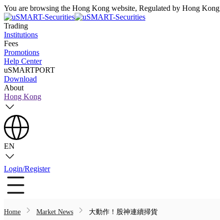
You are browsing the Hong Kong website, Regulated by Hong Kong S
Trading
Institutions
Fees
Promotions
Help Center
uSMARTPORT
Download
About
Hong Kong
EN
Login/Register
Home
Market News
大動作！股神連續掃貨