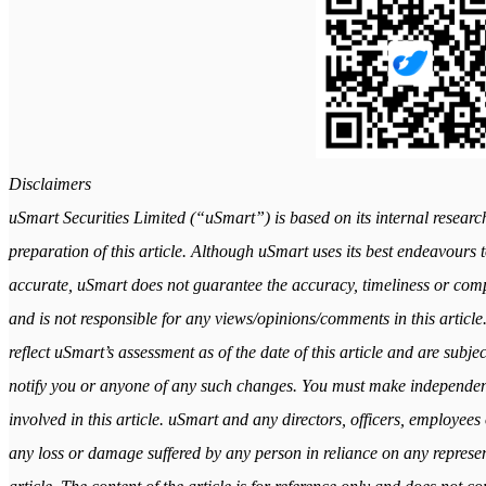
Disclaimers
uSmart Securities Limited (“uSmart”) is based on its internal researc
preparation of this article. Although uSmart uses its best endeavours to
accurate, uSmart does not guarantee the accuracy, timeliness or comple
and is not responsible for any views/opinions/comments in this article
reflect uSmart’s assessment as of the date of this article and are subj
notify you or anyone of any such changes. You must make independen
involved in this article. uSmart and any directors, officers, employees 
any loss or damage suffered by any person in reliance on any represent