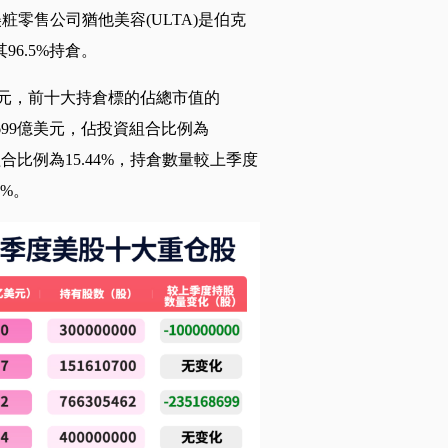
美粧零售公司猶他美容(ULTA)是伯克
6.5%持倉。
億美元，前十大持倉標的佔總市值的
699億美元，佔投資組合比例為
合比例為15.44%，持倉數量較上季度
%。