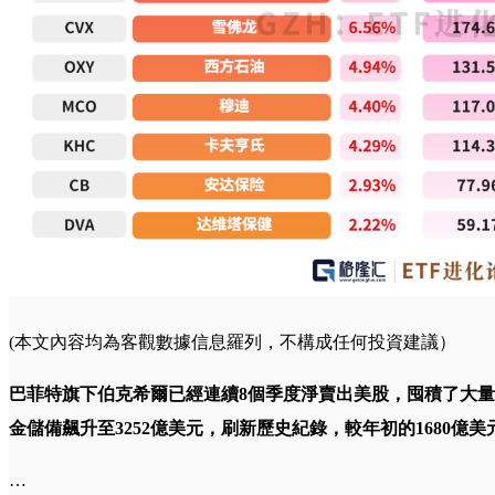
(本文內容均為客觀數據信息羅列，不構成任何投資建議）
巴菲特旗下伯克希爾已經連續8個季度淨賣出美股，囤積了大
金儲備飆升至3252億美元，刷新歷史紀錄，較年初的1680億美
…