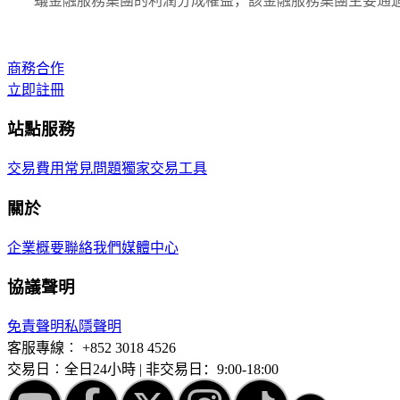
蟻金融服務集團的利潤分成權益，該金融服務集團主要通過
商務合作
立即註冊
站點服務
交易費用
常見問題
獨家交易工具
關於
企業概要
聯絡我們
媒體中心
協議聲明
免責聲明
私隱聲明
客服專線︰
+852 3018 4526
交易日︰全日24小時 | 非交易日：9:00-18:00