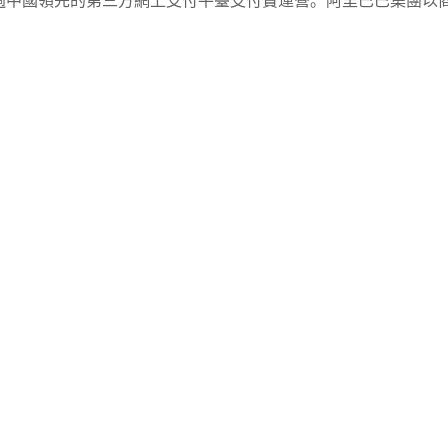
中國領先的第三方網上支付平臺支付寶運營。阿里巴巴集團以商品