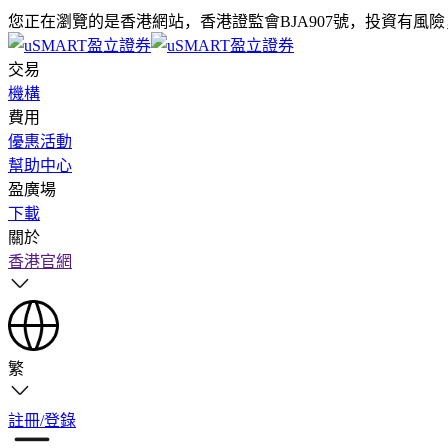
您正在瀏覽的是香港網站，香港證監會BJA907號，投資有風
交易
機構
費用
優惠活動
幫助中心
盈廣場
下載
關於
香港官網
繁
註冊/登錄