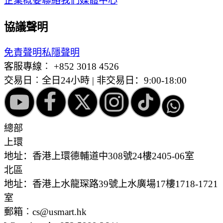
企業概要
聯絡我們
媒體中心
協議聲明
免責聲明
私隱聲明
客服專線︰
+852 3018 4526
交易日︰全日24小時 | 非交易日：9:00-18:00
總部
上環
地址：香港上環德輔道中308號24樓2405-06室
北區
地址：香港上水龍琛路39號上水廣場17樓1718-1721
室
郵箱︰cs@usmart.hk