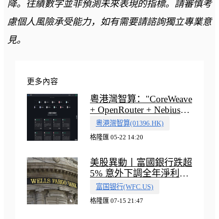
降。往績數字並非預測未來表現的指標。請審慎考
慮個人風險承受能力，如有需要請諮詢獨立專業意
見。
更多內容
粵港灣智算："CoreWeave
+ OpenRouter + Nebius"
多向融合的中國智算新範
粵港灣智算(01396.HK)
式
格隆匯 05-22 14:20
美股異動丨富國銀行跌超
5% 意外下調全年淨利息
收入指引
富国银行(WFC.US)
格隆匯 07-15 21:47