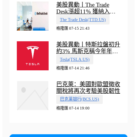
美股異動丨The Trade
Desk漲超11% 獲納入標
普500指數
The Trade Desk(TTD.US)
格隆匯 07-15 21:43
美股異動丨特斯拉盤初升
約3% 馬斯克稱今年年底
會有‘史詩級震撼’的演示
Tesla(TSLA.US)
格隆匯 07-14 21:46
巴克萊：美國對歐盟徵收
關稅將再次考驗美股韌性
巴克莱银行(BCS.US)
格隆匯 07-14 19:00