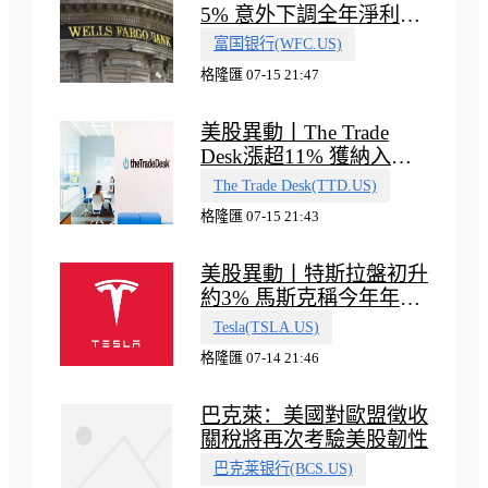
5% 意外下調全年淨利息
收入指引
富国银行(WFC.US)
格隆匯 07-15 21:47
美股異動丨The Trade
Desk漲超11% 獲納入標
普500指數
The Trade Desk(TTD.US)
格隆匯 07-15 21:43
美股異動丨特斯拉盤初升
約3% 馬斯克稱今年年底
會有‘史詩級震撼’的演示
Tesla(TSLA.US)
格隆匯 07-14 21:46
巴克萊：美國對歐盟徵收
關稅將再次考驗美股韌性
巴克莱银行(BCS.US)