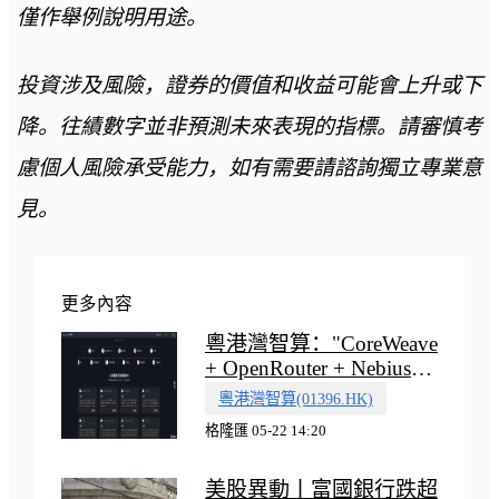
僅作舉例說明用途。
投資涉及風險，證券的價值和收益可能會上升或下
降。往績數字並非預測未來表現的指標。請審慎考
慮個人風險承受能力，如有需要請諮詢獨立專業意
見。
更多內容
粵港灣智算："CoreWeave
+ OpenRouter + Nebius"
多向融合的中國智算新範
粵港灣智算(01396.HK)
式
格隆匯 05-22 14:20
美股異動丨富國銀行跌超