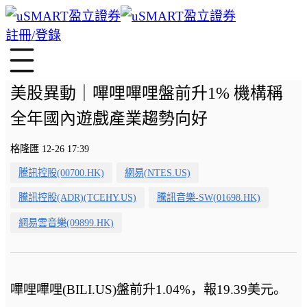
註冊/登錄
美股異動｜嗶哩嗶哩盤前升1% 機構稱
全年國內遊戲產業趨勢向好
格隆匯 12-26 17:39
騰訊控股(00700.HK)
網易(NTES.US)
騰訊控股(ADR)(TCEHY.US)
騰訊音樂-SW(01698.HK)
網易雲音樂(09899.HK)
嗶哩嗶哩(BILI.US)盤前升1.04%，報19.39美元。