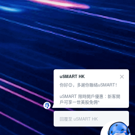
uSMART HK
你好😊，多謝你聯絡uSMART！
uSMART 限時開戶優惠︰新客開
戶可享一世美股免佣^
回覆至 uSMART HK