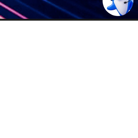
立即开户
锣湾
尖沙咀
启德
西九龙
富大厦
华源大厦
即将对外
即将对外
门
落马洲
旺角
上水新丰路