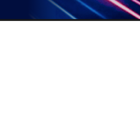
uSMART 服务网络
铜
上环
金钟
波斯
 号 24 楼 2405-
荃湾
上水广场
屯
即将对外
即将对外
出口步行 3 分钟)
尖沙咀
铜锣湾
良士大厦
金堡中心