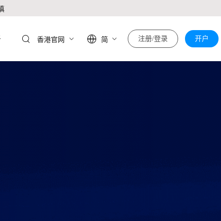
慎
于
注册/登录
开户
香港官网
简