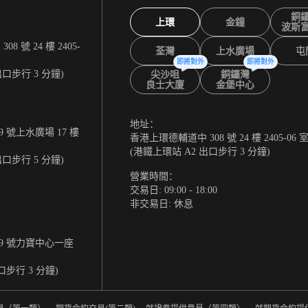
銅
上環
金鐘
波斯
 號 24 樓 2405-
荃灣
上水廣場
屯
即將對外
即將對外
出口步行 3 分鐘)
尖沙咀
銅鑼灣
良士大廈
金堡中心
地址：
 號上水廣場 17 樓
香港上環德輔道中 308 號 24 樓 2405-06 
(港鐵上環站 A2 出口步行 3 分鐘)
出口步行 5 分鐘)
營業時間：
交易日: 09:00 - 18:00
非交易日: 休息
9 號力寶中心一座
口步行 3 分鐘)