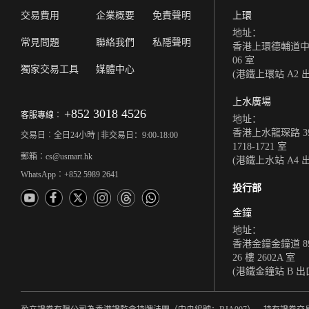
交易費用
企業概要
免責聲明
上環
地址：
常見問題
聯絡我們
私隱聲明
香港上環德輔道中 308
06 室
獨家交易工具
媒體中心
(港鐵上環站 A2 
上水廣場
+852 3018 4526
客服專線︰
地址：
香港上水龍琛路 39
交易日︰全日24小時 | 非交易日：9:00-18:00
1718-1721 室
郵箱︰cs@usmart.hk
(港鐵上水站 A4 
WhatsApp︰+852 5989 2641
投行部
金鐘
地址：
香港金鐘金鐘道 8
26 樓 2602A 室
(港鐵金鐘站 B 出