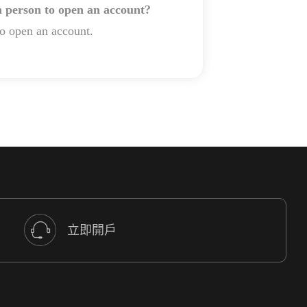
 person to open an account?
o open an account.
立即開戶