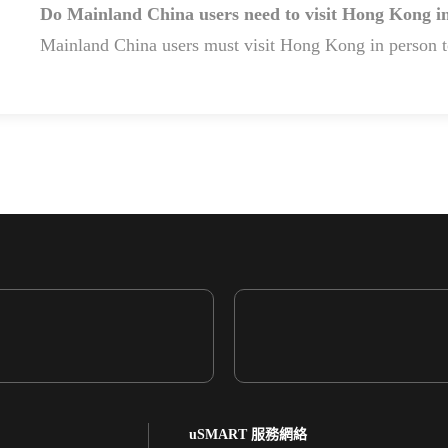
Do Mainland China users need to visit Hong Kong in
Mainland China users must visit Hong Kong in person t
uSMART 服務網絡