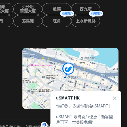
鑼灣
尖沙咀
啟德
西九龍
富大廈
華源大廈
即將對外
即將對外
門
落馬洲
旺角
上水新豐路
室
uSMART HK
你好😊，多謝你聯絡uSMART！
uSMART 限時開戶優惠︰新客開
戶可享一世美股免佣^