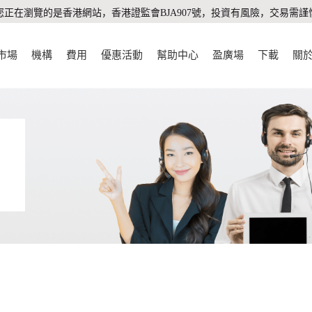
您正在瀏覽的是香港網站，香港證監會BJA907號，投資有風險，交易需謹
市場
機構
費用
優惠活動
幫助中心
盈廣場
下載
關