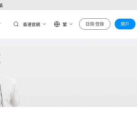
慎
於
註冊/登錄
開戶
香港官網
繁