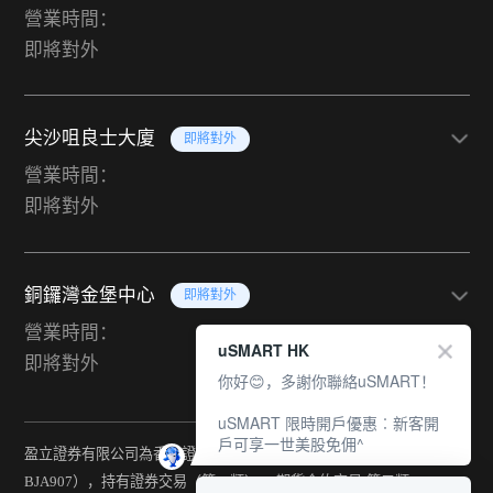
營業時間：
即將對外
尖沙咀良士大廈
即將對外
營業時間：
即將對外
銅鑼灣金堡中心
即將對外
營業時間：
uSMART HK
即將對外
你好😊，多謝你聯絡uSMART！
uSMART 限時開戶優惠︰新客開
戶可享一世美股免佣^
盈立證券有限公司為香港證監會持牌法團（中央編號：
BJA907），持有證券交易（第一類） 、期貨合約交易(第二類) 、