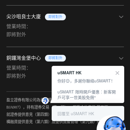
尖沙咀良士大廈
即將對外
營業時間：
即將對外
銅鑼灣金堡中心
即將對外
營業時間：
uSMART HK
即將對外
你好😊，多謝你聯絡uSMART！
uSMART 限時開戶優惠︰新客開
戶可享一世美股免佣^
盈立證券有限公司為香港證監會持牌法團（中央編號：
BJA907），持有證券交易（第一類） 、期貨合約交易(第二類) 、
回覆至 uSMART HK
就證券提供意見（第四類） 、就期貨合約提供意見(第五類) 、就機
構融資提供意見（第六類）及提供資產管理（第九類）牌照。