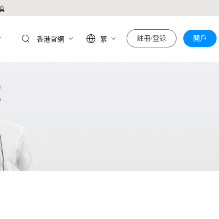
慎
於
註冊/登錄
開戶
香港官網
繁