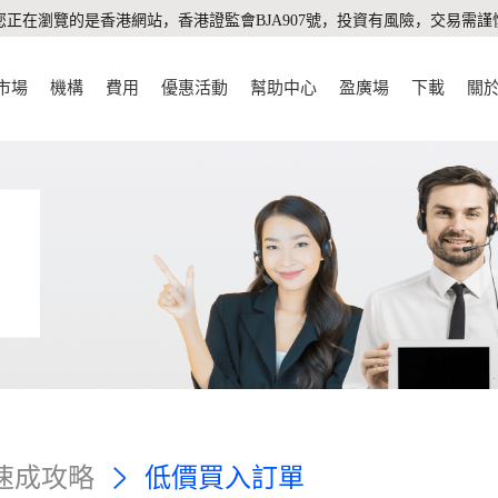
您正在瀏覽的是香港網站，香港證監會BJA907號，投資有風險，交易需謹
市場
機構
費用
優惠活動
幫助中心
盈廣場
下載
關
速成攻略
低價買入訂單