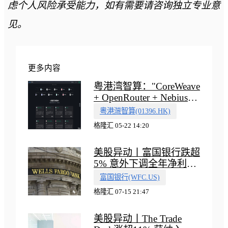
虑个人风险承受能力，如有需要请咨询独立专业意
见。
更多内容
粤港湾智算："CoreWeave
+ OpenRouter + Nebius"
多向融合的中国智算新范
粵港灣智算(01396.HK)
式
格隆汇 05-22 14:20
美股异动丨富国银行跌超
5% 意外下调全年净利息
收入指引
富国银行(WFC.US)
格隆汇 07-15 21:47
美股异动丨The Trade