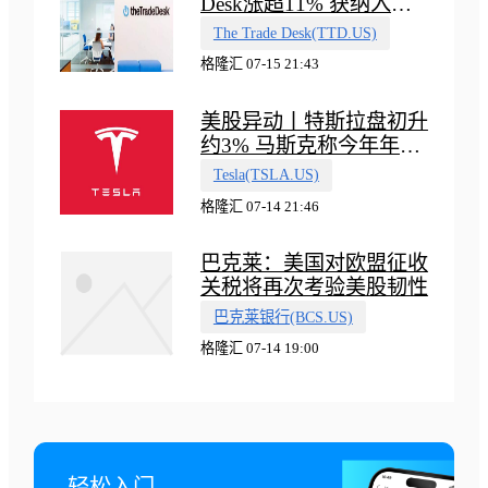
Desk涨超11% 获纳入标
普500指数
The Trade Desk(TTD.US)
格隆汇 07-15 21:43
美股异动丨特斯拉盘初升
约3% 马斯克称今年年底
会有‘史诗级震撼’的演示
Tesla(TSLA.US)
格隆汇 07-14 21:46
巴克莱：美国对欧盟征收
关税将再次考验美股韧性
巴克莱银行(BCS.US)
格隆汇 07-14 19:00
轻松入门
