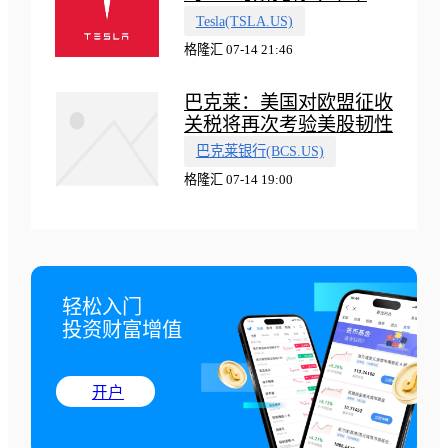
会有‘史诗级震撼’的演示
Tesla(TSLA.US)
格隆汇 07-14 21:46
巴克莱：美国对欧盟征收
关税将再次考验美股韧性
巴克莱银行(BCS.US)
格隆汇 07-14 19:00
轻松入门

投资财富增值
开户