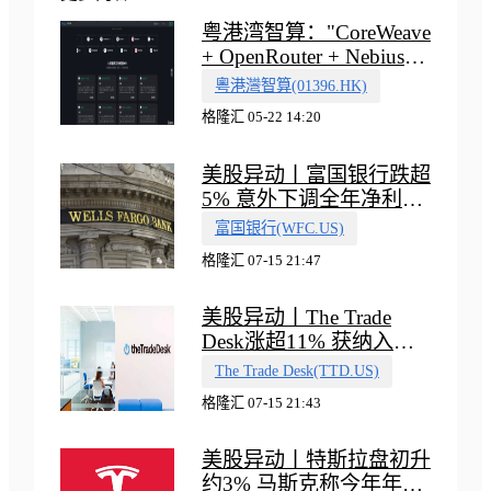
粤港湾智算："CoreWeave
+ OpenRouter + Nebius"
多向融合的中国智算新范
粵港灣智算(01396.HK)
式
格隆汇 05-22 14:20
美股异动丨富国银行跌超
5% 意外下调全年净利息
收入指引
富国银行(WFC.US)
格隆汇 07-15 21:47
美股异动丨The Trade
Desk涨超11% 获纳入标
普500指数
The Trade Desk(TTD.US)
格隆汇 07-15 21:43
美股异动丨特斯拉盘初升
约3% 马斯克称今年年底