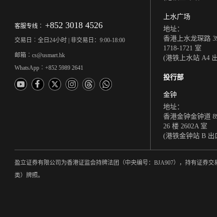
上水广场
+852 3018 4526
客服专线︰
地址：
香港上水龙琛路 39
交易日︰全日24小时 | 非交易日：9:00-18:00
1718-1721 室
邮箱︰cs@usmart.hk
(港铁上水站 A4 
WhatsApp︰+852 5989 2641
投行部
金钟
地址：
香港金钟金钟道 8
26 楼 2602A 室
(港铁金钟站 B 出
盈立证券有限公司为香港证监会持牌法团（中央编号：BJA907），持有证
类）牌照。