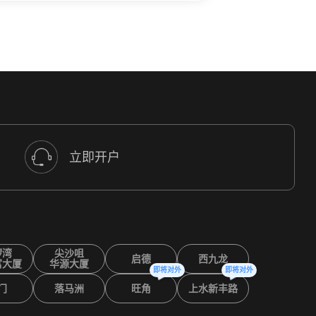
立即开户
锣湾
尖沙咀
启德
西九龙
富大厦
华源大厦
即将对外
即将对外
门
落马洲
旺角
上水新丰路