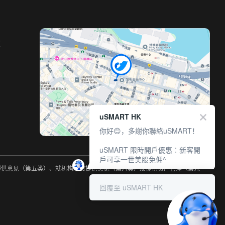
室
uSMART HK
你好😊，多謝你聯絡uSMART！
uSMART 限時開戶優惠︰新客開
戶可享一世美股免佣^
约提供意见（第五类）、就机构融资提供意见（第六类）及提供资产管理（第九
回覆至 uSMART HK