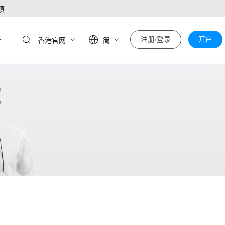
慎
于
注册/登录
开户
香港官网
简