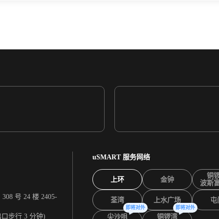
uSMART 服务网络
铜
上环
金钟
波斯
 号 24 楼 2405-
荃湾
上水广场
屯
即将对外
即将对外
出口步行 3 分钟)
尖沙咀
铜锣湾