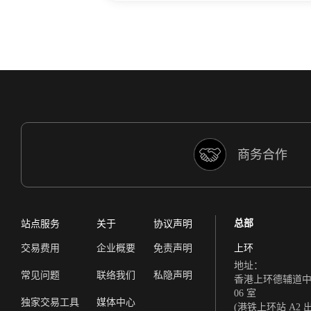
商务合作
总部
站点服务
关于
协议声明
交易费用
企业概要
免责声明
上环
地址：
常见问题
联络我们
私隐声明
香港上环德辅道中 308
06 室
独家交易工具
媒体中心
(港铁上环站 A2 