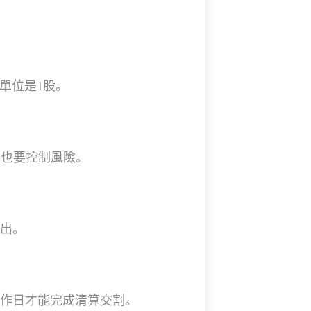
單位是1股。
人也要控制風險。
賣出。
工作日才能完成清算交割。