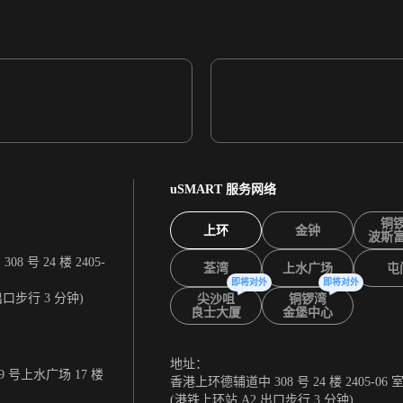
uSMART 服务网络
铜
上环
金钟
波斯
 号 24 楼 2405-
荃湾
上水广场
屯
即将对外
即将对外
出口步行 3 分钟)
尖沙咀
铜锣湾
良士大厦
金堡中心
地址：
 号上水广场 17 楼
香港上环德辅道中 308 号 24 楼 2405-06 
(港铁上环站 A2 出口步行 3 分钟)