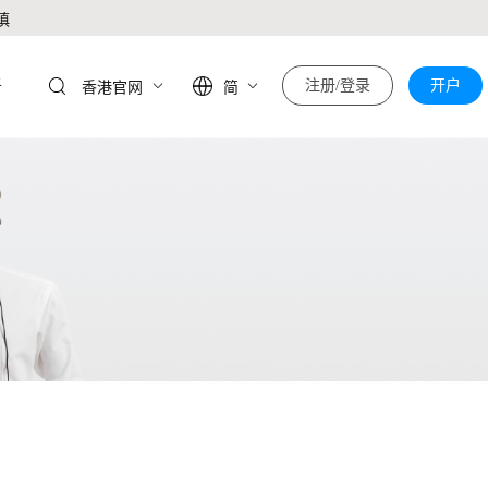
慎
于
注册/登录
开户
香港官网
简