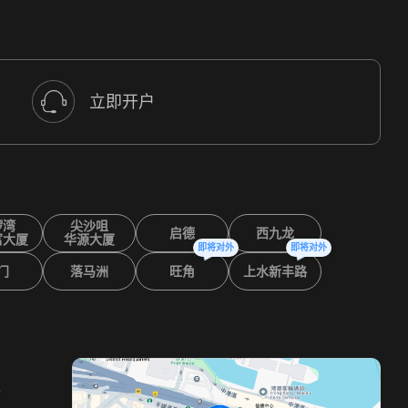
立即开户
锣湾
尖沙咀
启德
西九龙
富大厦
华源大厦
即将对外
即将对外
门
落马洲
旺角
上水新丰路
室