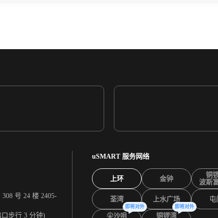
uSMART 服务网络
铜
上环
金钟
波斯
 号 24 楼 2405-
荃湾
上水广场
屯
即将对外
即将对外
出口步行 3 分钟)
尖沙咀
铜锣湾