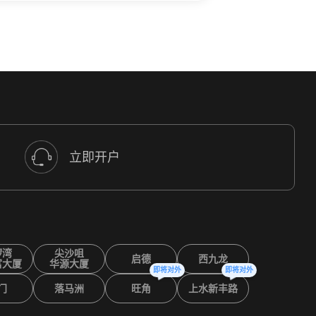
立即开户
锣湾
尖沙咀
启德
西九龙
富大厦
华源大厦
即将对外
即将对外
门
落马洲
旺角
上水新丰路