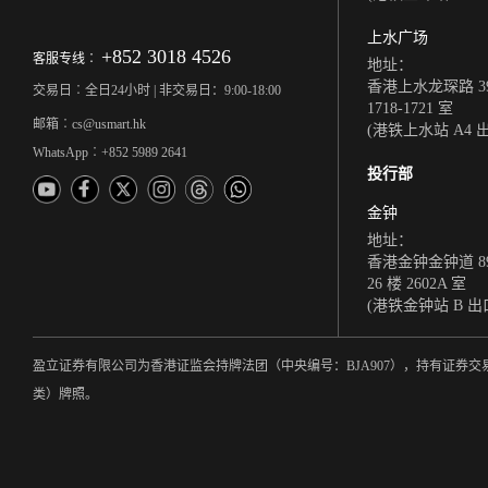
上水广场
+852 3018 4526
客服专线︰
地址：
香港上水龙琛路 39
交易日︰全日24小时 | 非交易日：9:00-18:00
1718-1721 室
邮箱︰cs@usmart.hk
(港铁上水站 A4 
WhatsApp︰+852 5989 2641
投行部
金钟
地址：
香港金钟金钟道 8
26 楼 2602A 室
(港铁金钟站 B 出
盈立证券有限公司为香港证监会持牌法团（中央编号：BJA907），持有证
类）牌照。