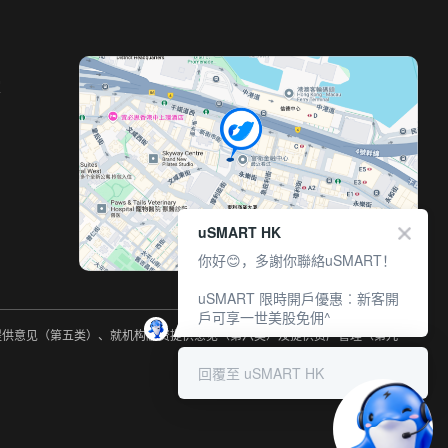
室
uSMART HK
你好😊，多謝你聯絡uSMART！
uSMART 限時開戶優惠︰新客開
戶可享一世美股免佣^
约提供意见（第五类）、就机构融资提供意见（第六类）及提供资产管理（第九
回覆至 uSMART HK