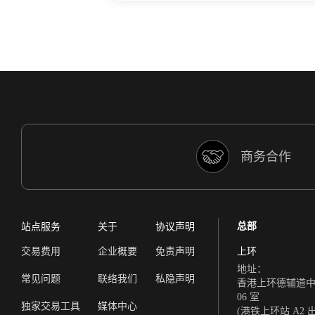
商务合作
总部
站点服务
关于
协议声明
交易费用
企业概要
免责声明
上环
地址：
常见问题
联络我们
私隐声明
香港上环德辅道中 308
06 室
独家交易工具
媒体中心
(港铁上环站 A2 