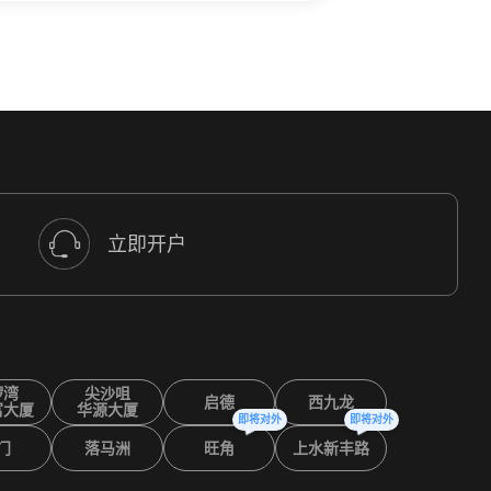
立即开户
锣湾
尖沙咀
启德
西九龙
富大厦
华源大厦
即将对外
即将对外
门
落马洲
旺角
上水新丰路