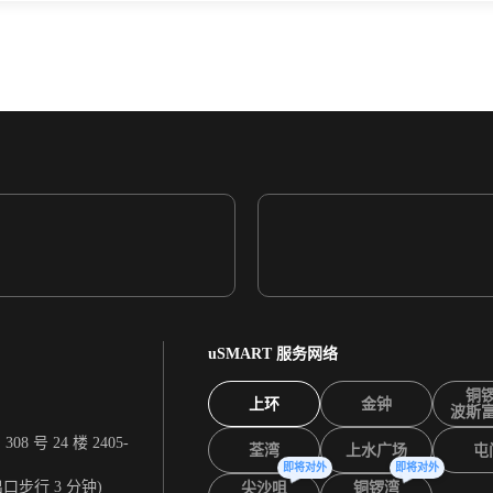
uSMART 服务网络
铜
上环
金钟
波斯
 号 24 楼 2405-
荃湾
上水广场
屯
即将对外
即将对外
出口步行 3 分钟)
尖沙咀
铜锣湾