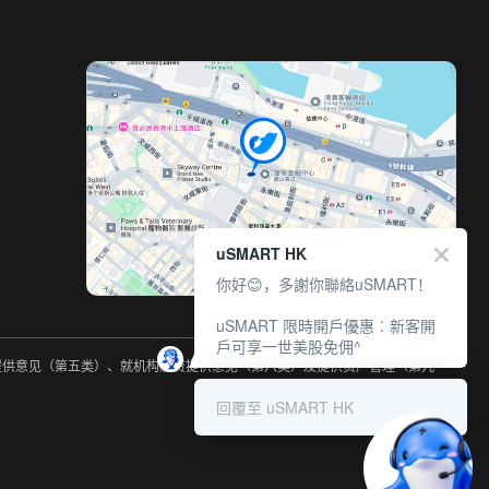
室
uSMART HK
你好😊，多謝你聯絡uSMART！
uSMART 限時開戶優惠︰新客開
戶可享一世美股免佣^
约提供意见（第五类）、就机构融资提供意见（第六类）及提供资产管理（第九
回覆至 uSMART HK