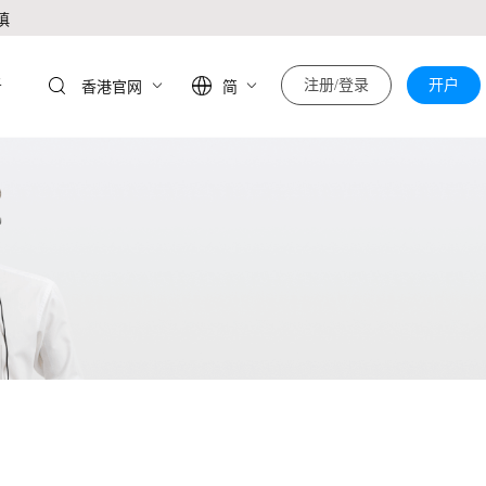
慎
于
注册/登录
开户
香港官网
简