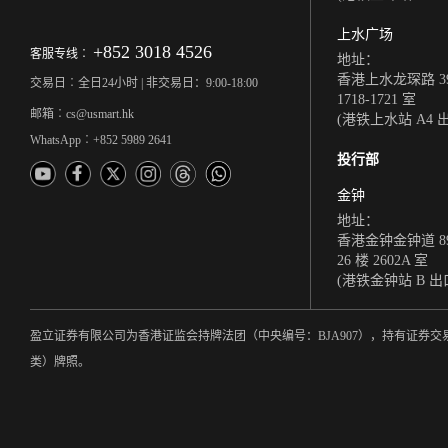
上水广场
+852 3018 4526
客服专线︰
地址：
香港上水龙琛路 39
交易日︰全日24小时 | 非交易日：9:00-18:00
1718-1721 室
邮箱︰cs@usmart.hk
(港铁上水站 A4 
WhatsApp︰+852 5989 2641
投行部
金钟
地址：
香港金钟金钟道 8
26 楼 2602A 室
(港铁金钟站 B 出
盈立证券有限公司为香港证监会持牌法团（中央编号：BJA907），持有证
类）牌照。