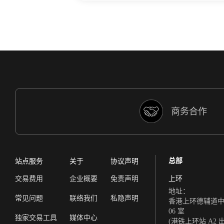
商务合作
总部
站点服务
关于
协议声明
交易费用
企业概要
免责声明
上环
地址：
常见问题
联络我们
私隐声明
香港上环德辅道中 308
06 室
独家交易工具
媒体中心
(港铁上环站 A2 