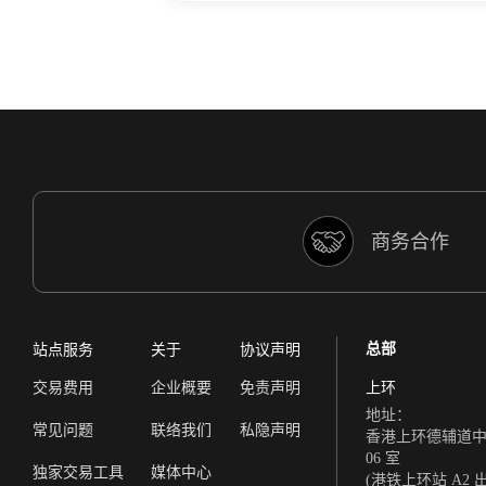
商务合作
总部
站点服务
关于
协议声明
交易费用
企业概要
免责声明
上环
地址：
常见问题
联络我们
私隐声明
香港上环德辅道中 308
06 室
独家交易工具
媒体中心
(港铁上环站 A2 