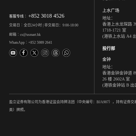
上水广场
+852 3018 4526
客服专线︰
地址：
香港上水龙琛路 39
交易日︰全日24小时 | 非交易日：9:00-18:00
1718-1721 室
邮箱︰cs@usmart.hk
(港铁上水站 A4 
WhatsApp︰+852 5989 2641
投行部
金钟
地址：
香港金钟金钟道 8
26 楼 2602A 室
(港铁金钟站 B 出
盈立证券有限公司为香港证监会持牌法团（中央编号：BJA907），持有证
类）牌照。