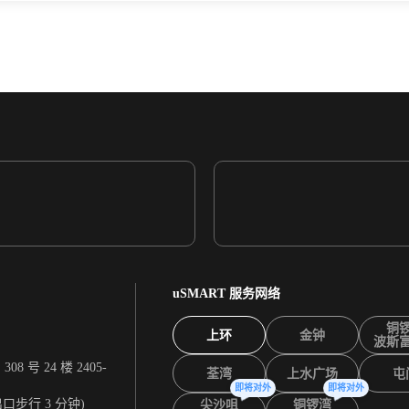
uSMART 服务网络
铜
上环
金钟
波斯
 号 24 楼 2405-
荃湾
上水广场
屯
即将对外
即将对外
出口步行 3 分钟)
尖沙咀
铜锣湾