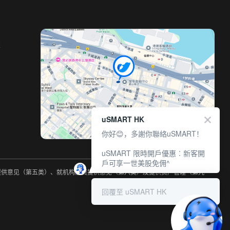
室
uSMART HK
你好😊，多謝你聯絡uSMART！
uSMART 限時開戶優惠︰新客開
戶可享一世美股免佣^
约提供意见（第五类）、就机构融资提供意见（第六类）及提供资产管理（第九
回覆至 uSMART HK