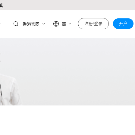
慎
于
注册/登录
开户
香港官网
简