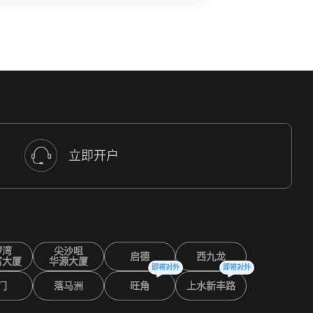
立即开户
锣湾
尖沙咀
启德
西九龙
富大厦
华源大厦
即将对外
即将对外
门
落马洲
旺角
上水新丰路