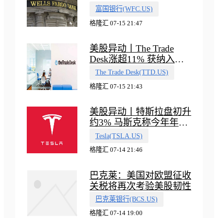
收入指引
富国银行(WFC.US)
格隆汇 07-15 21:47
美股异动丨The Trade
Desk涨超11% 获纳入标
普500指数
The Trade Desk(TTD.US)
格隆汇 07-15 21:43
美股异动丨特斯拉盘初升
约3% 马斯克称今年年底
会有‘史诗级震撼’的演示
Tesla(TSLA.US)
格隆汇 07-14 21:46
巴克莱：美国对欧盟征收
关税将再次考验美股韧性
巴克莱银行(BCS.US)
格隆汇 07-14 19:00