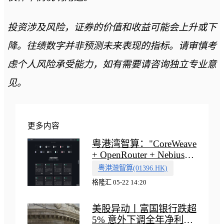
投资涉及风险，证券的价值和收益可能会上升或下
降。往绩数字并非预测未来表现的指标。请审慎考
虑个人风险承受能力，如有需要请咨询独立专业意
见。
更多内容
粤港湾智算："CoreWeave
+ OpenRouter + Nebius"
多向融合的中国智算新范
粵港灣智算(01396.HK)
式
格隆汇 05-22 14:20
美股异动丨富国银行跌超
5% 意外下调全年净利息