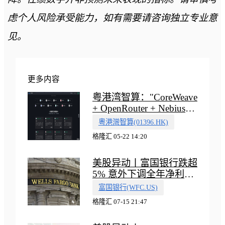
虑个人风险承受能力，如有需要请咨询独立专业意
见。
更多内容
粤港湾智算："CoreWeave
+ OpenRouter + Nebius"
多向融合的中国智算新范
粵港灣智算(01396.HK)
式
格隆汇 05-22 14:20
美股异动丨富国银行跌超
5% 意外下调全年净利息
收入指引
富国银行(WFC.US)
格隆汇 07-15 21:47