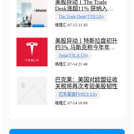
美股异动丨The Trade
Desk涨超11% 获纳入标
普500指数
The Trade Desk(TTD.US)
格隆汇 07-15 21:43
美股异动丨特斯拉盘初升
约3% 马斯克称今年年底
会有‘史诗级震撼’的演示
Tesla(TSLA.US)
格隆汇 07-14 21:46
巴克莱：美国对欧盟征收
关税将再次考验美股韧性
巴克莱银行(BCS.US)
格隆汇 07-14 19:00