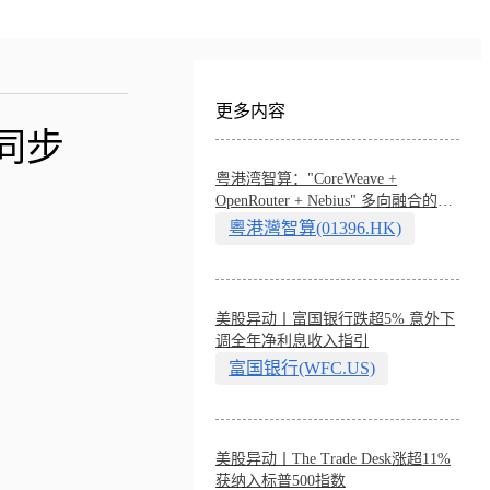
更多内容
同步
粤港湾智算："CoreWeave +
OpenRouter + Nebius" 多向融合的中
国智算新范式
粵港灣智算(01396.HK)
美股异动丨富国银行跌超5% 意外下
调全年净利息收入指引
富国银行(WFC.US)
美股异动丨The Trade Desk涨超11%
获纳入标普500指数