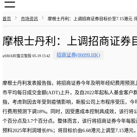
首页
市场资讯
摩根士丹利：上调招商证券目标价至7.15港元 
摩根士丹利：上调招商证券目
招商证券(06099.HK)
uSMART盈立智投 05-19 15:42
摩根士丹利发表报告指，将招商证券今年及明年经纪费用预测上
市平均每日成交金额(ADT)上升，及自2022年起私人基金客
指，考虑到因去年受到疫情影响，新股公司上市程序受压，今
行费用预测下调18%。同时，因受惠成本控制具成效，该行将公
个百分点及3.7个百分点。整体而言，该行将招商证券今年每股
预料2025年利润增长8%；将目标价由6.68港元上调至7.15