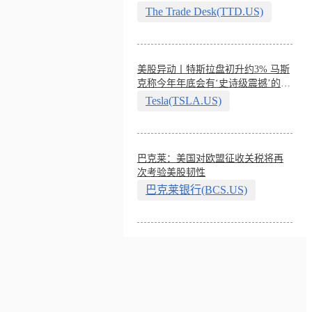
The Trade Desk(TTD.US)
美股异动丨特斯拉盘初升约3% 马斯
克称今年年底会有‘史诗级震撼’的演
示
Tesla(TSLA.US)
巴克莱：美国对欧盟征收关税将再
次考验美股韧性
巴克莱银行(BCS.US)