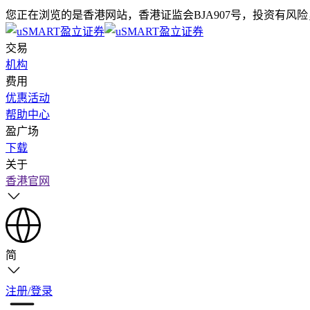
您正在浏览的是香港网站，香港证监会BJA907号，投资有风
交易
机构
费用
优惠活动
帮助中心
盈广场
下载
关于
香港官网
简
注册/登录