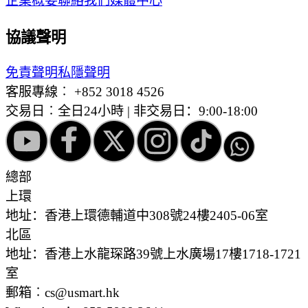
企業概要
聯絡我們
媒體中心
協議聲明
免責聲明
私隱聲明
客服專線︰
+852 3018 4526
交易日︰全日24小時 | 非交易日：9:00-18:00
總部
上環
地址：香港上環德輔道中308號24樓2405-06室
北區
地址：香港上水龍琛路39號上水廣場17樓1718-1721
室
郵箱︰cs@usmart.hk