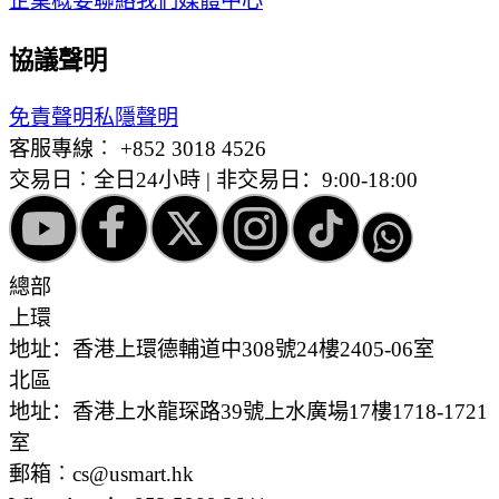
企業概要
聯絡我們
媒體中心
協議聲明
免責聲明
私隱聲明
客服專線︰
+852 3018 4526
交易日︰全日24小時 | 非交易日：9:00-18:00
總部
上環
地址：香港上環德輔道中308號24樓2405-06室
北區
地址：香港上水龍琛路39號上水廣場17樓1718-1721
室
郵箱︰cs@usmart.hk