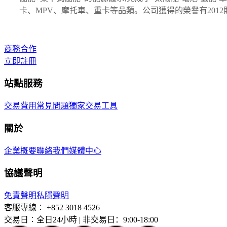
卡、MPV、摩托車、重卡等品類。公司獲得的榮譽有201
商務合作
立即註冊
站點服務
交易費用
常見問題
獨家交易工具
關於
企業概要
聯絡我們
媒體中心
協議聲明
免責聲明
私隱聲明
客服專線︰
+852 3018 4526
交易日︰全日24小時 | 非交易日：9:00-18:00