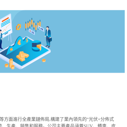
等方面進行全產業鏈佈局,構建了業內領先的“光伏+分佈式
研發、生產、銷售和服務。公司主要產品涵蓋SUV、轎車、皮