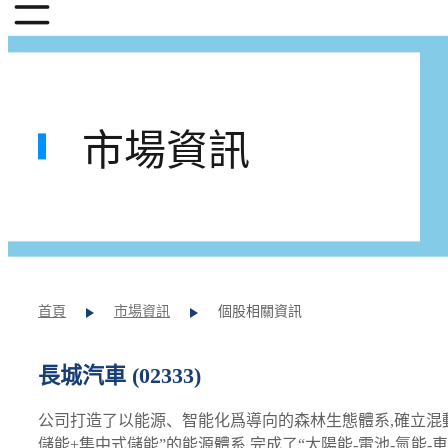
市場資訊
首頁
市場資訊
個股相關資訊
長城汽車 (02333)
公司打造了以能源、智能化爲導向的森林生態體系,確立混
儲能+集中式儲能”的能源體系,完成了“太陽能-電池-氫