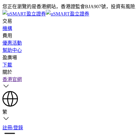
您正在瀏覽的是香港網站，香港證監會BJA907號，投資有風
交易
機構
費用
優惠活動
幫助中心
盈廣場
下載
關於
香港官網
繁
註冊/登錄