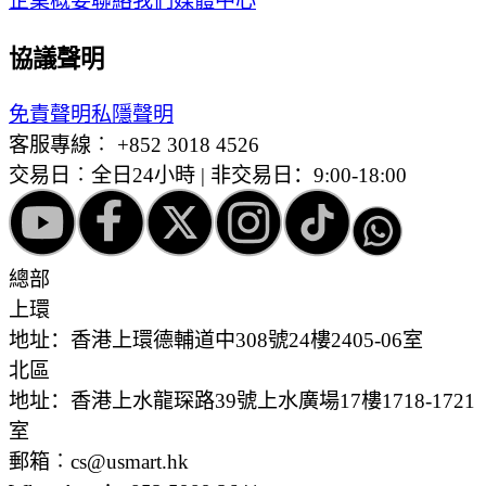
企業概要
聯絡我們
媒體中心
協議聲明
免責聲明
私隱聲明
客服專線︰
+852 3018 4526
交易日︰全日24小時 | 非交易日：9:00-18:00
總部
上環
地址：香港上環德輔道中308號24樓2405-06室
北區
地址：香港上水龍琛路39號上水廣場17樓1718-1721
室
郵箱︰cs@usmart.hk