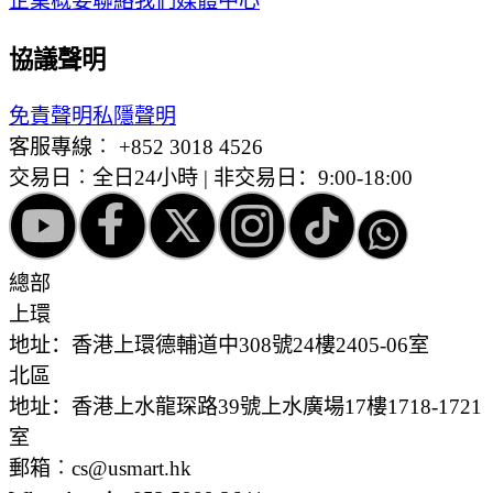
企業概要
聯絡我們
媒體中心
協議聲明
免責聲明
私隱聲明
客服專線︰
+852 3018 4526
交易日︰全日24小時 | 非交易日：9:00-18:00
總部
上環
地址：香港上環德輔道中308號24樓2405-06室
北區
地址：香港上水龍琛路39號上水廣場17樓1718-1721
室
郵箱︰cs@usmart.hk