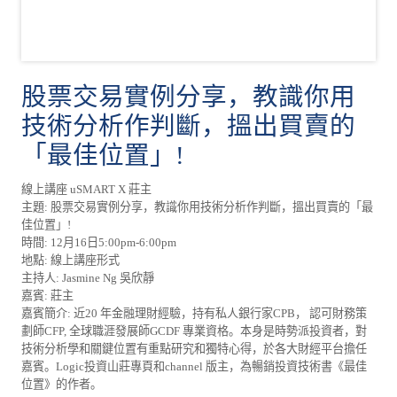
股票交易實例分享，教識你用
技術分析作判斷，搵出買賣的
「最佳位置」!
線上講座 uSMART X 莊主
主題: 股票交易實例分享，教識你用技術分析作判斷，搵出買賣的「最
佳位置」!
時間: 12月16日5:00pm-6:00pm
地點: 線上講座形式
主持人: Jasmine Ng 吳欣靜
嘉賓: 莊主
嘉賓簡介: 近20 年金融理財經驗，持有私人銀行家CPB， 認可財務策
劃師CFP, 全球職涯發展師GCDF 專業資格。本身是時勢派投資者，對
技術分析學和關鍵位置有重點研究和獨特心得，於各大財經平台擔任
嘉賓。Logic投資山莊專頁和channel 版主，為暢銷投資技術書《最佳
位置》的作者。