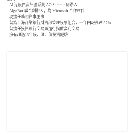
- AI 港股買賣訊號系統 AO Summit 創辦人
- AlgoBot 聯合創辦人，為 Microsoft 合作伙伴
- 現擔任瑭明資本董事
- 曾為上海商業銀行財資部管理股票組合，一年回報高達 57%
- 曾擔任投資銀行交易員進行指數套利交易
- 擁有超過13年股、匯、債投資經驗