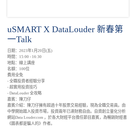
uSMART X DataLouder 新春第
一Talk
日期：2023年1月20日(五)
時間：15:00 - 16:30
地點：線上講座
名額：100位
費用全免
- 全職投資者經驗分享
- 超實用投資技巧
- DataLouder 全攻略
嘉賓：陳刀仔
嘉賓介紹：陳刀仔擁有超過十年股票交易經驗，現為全職交易員。由
中學開始踏入投資市場，投資兩年已達財務自由。自資創立量化分析
網站Data Louder.com ，於各大財經平台擔任節目嘉賓，為暢銷財經書
《圖表都是騙人的》作者。