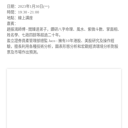
日期：2023年1月30日(一)
時間：19:30 - 21:00
地點：線上講座
嘉賓：
趙振鴻師傅 - 閭臻道弟子，鑽研八字命理、風水、紫微斗數、掌面相、
姓名學、七政四餘等超過二十年。
盈立證券資產管理部總監 Jaco - 擁有10年港股、美股研究及操作經
驗，擅長利用各種技術分析，圖表形態分析和宏觀經濟環境分析對股
票及市場作出預測。