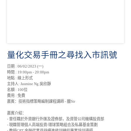
量化交易手冊之尋找入市訊號
日期 : 06/02/2023 (一)
時間 : 19:00pm - 20:00pm
地點 : 線上形式
主持人: Jasmine Ng 吳欣靜
名額 : 100位
費用 : 免費
嘉賓：技術指標策略編制課程講師 - 臘Sir
嘉賓介紹：
- 曾任職於外資銀行外匯及證券部，及資管公司機構投資部
- 現職管理個人高端投資/環球策略組合及私募基金策劃
- 教授CPT 金融從業員持續進修訓練的專業培訓導師