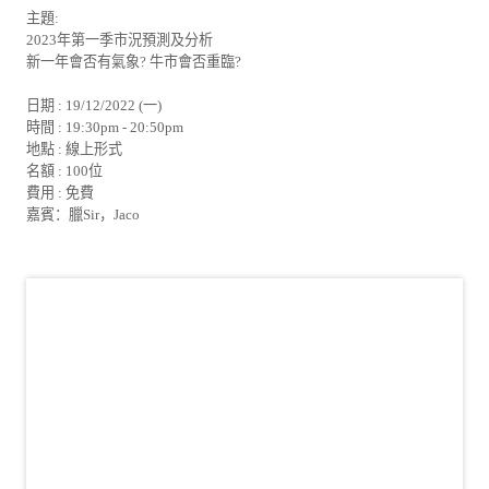
主題:
2023年第一季市況預測及分析
新一年會否有氣象? 牛市會否重臨?
日期 : 19/12/2022 (一)
時間 : 19:30pm - 20:50pm
地點 : 線上形式
名額 : 100位
費用 : 免費
嘉賓：臘Sir，Jaco