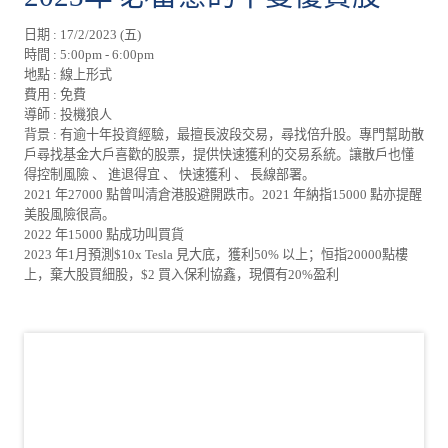
日期 : 17/2/2023 (五)
時間 : 5:00pm - 6:00pm
地點 : 線上形式
費用 : 免費
導師 : 投機狼人
背景 : 有逾十年投資經驗，最擅長波段交易，尋找倍升股。專門幫助散
戶尋找基金大戶喜歡的股票，提供快速獲利的交易系統。讓散戶也懂
得控制風險 、 進退得宜 、 快速獲利 、 長線部署。
2021 年27000 點曾叫清倉港股避開跌市。2021 年納指15000 點亦提醒
美股風險很高。
2022 年15000 點成功叫買貨
2023 年1月預測$10x Tesla 見大底，獲利50% 以上；恒指20000點樓
上，棄大股買細股，$2 買入保利協鑫，現價有20%盈利