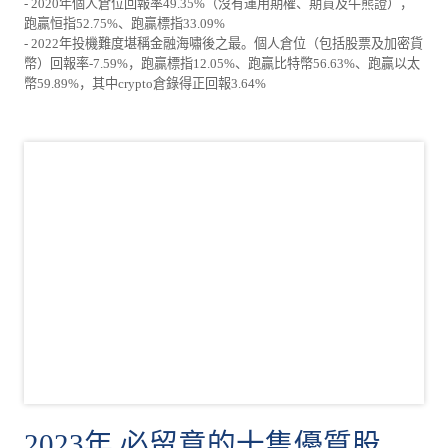
- 2020年個人倉位回報率49.35%（沒有運用期權、期貨及牛熊證），
跑贏恒指52.75%、跑贏標指33.09%
- 2022年投機難度堪稱金融海嘯後之最。個人倉位（包括股票及加密貨
幣）回報率-7.59%，跑贏標指12.05%、跑贏比特幣56.63%、跑贏以太
幣59.89%，其中crypto倉錄得正回報3.64%
2023年 必留意的十隻優質股