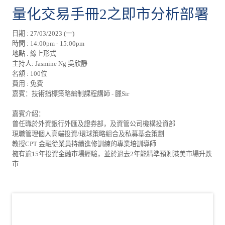
量化交易手冊2之即市分析部署
日期 : 27/03/2023 (一)
時間 : 14:00pm - 15:00pm
地點 : 線上形式
主持人: Jasmine Ng 吳欣靜
名額 : 100位
費用 : 免費
嘉賓：技術指標策略編制課程講師 - 臘Sir
嘉賓介紹：
曾任職於外資銀行外匯及證券部，及資管公司機構投資部
現職管理個人高端投資/環球策略組合及私募基金策劃
教授CPT 金融從業員持續進修訓練的專業培訓導師
擁有逾15年投資金融市場經驗，並於過去2年能精準預測港美市場升跌
市