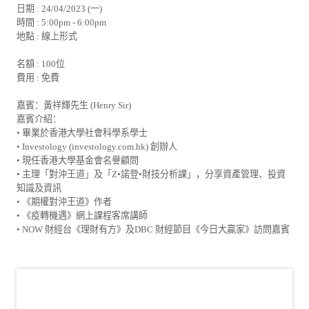
日期 : 24/04/2023 (一)
時間 : 5:00pm - 6:00pm
地點 : 線上形式
名額 : 100位
費用 : 免費
嘉賓：黃祥輝先生 (Henry Sir)
嘉賓介紹：
• 畢業於香港大學社會科學系學士
• Investology (investology.com.hk) 創辦人
• 現任香港大學基金會名譽顧問
• 主理「對沖王道」及「Z•諾登•財技分析課」，分享資產管理、投資
知識及資訊
• 《期權對沖王道》作者
• 《疫轉機遇》網上課程客席講師
• NOW 財經台《理財有方》及DBC 財經節目《今日大贏家》訪問嘉賓