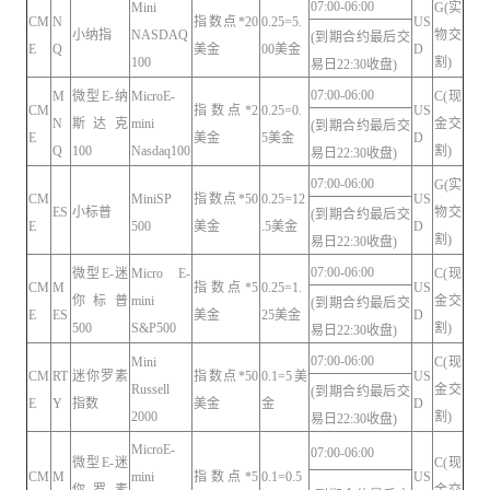
07:00-06:00
Mini
G(实
CM
N
指数点*20
0.25=5.
US
小纳指
NASDAQ
物交
(到期合约最后交
E
Q
美金
00美金
D
100
割)
易日22:30收盘)
07:00-06:00
M
微型E-纳
MicroE-
C(现
CM
指数点*2
0.25=0.
US
N
斯达克
mini
金交
(到期合约最后交
E
美金
5美金
D
Q
100
Nasdaq100
割)
易日22:30收盘)
07:00-06:00
G(实
CM
MiniSP
指数点*50
0.25=12
US
ES
小标普
物交
(到期合约最后交
E
500
美金
.5美金
D
割)
易日22:30收盘)
07:00-06:00
微型E-迷
Micro E-
C(现
CM
M
指数点*5
0.25=1.
US
你标普
mini
金交
(到期合约最后交
E
ES
美金
25美金
D
500
S&P500
割)
易日22:30收盘)
07:00-06:00
Mini
C(现
CM
RT
迷你罗素
指数点*50
0.1=5美
US
Russell
金交
(到期合约最后交
E
Y
指数
美金
金
D
2000
割)
易日22:30收盘)
MicroE-
07:00-06:00
微型E-迷
C(现
CM
M
mini
指数点*5
0.1=0.5
US
你罗素
金交