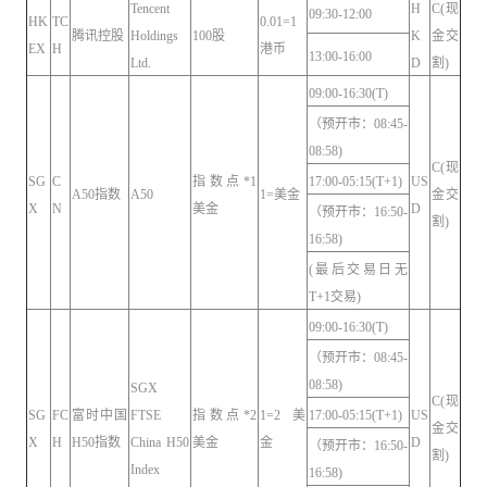
Tencent
H
C(现
09:30-12:00
HK
TC
0.01=1
腾讯控股
Holdings
100股
K
金交
EX
H
港币
13:00-16:00
Ltd.
D
割)
09:00-16:30(T)
（预开市：08:45-
08:58)
C(现
SG
C
指数点*1
17:00-05:15(T+1)
US
A50指数
A50
1=美金
金交
X
N
美金
D
（预开市：16:50-
割)
16:58)
(最后交易日无
T+1交易)
09:00-16:30(T)
（预开市：08:45-
08:58)
SGX
C(现
SG
FC
富时中国
FTSE
指数点*2
1=2美
17:00-05:15(T+1)
US
金交
X
H
H50指数
China H50
美金
金
D
（预开市：16:50-
割)
Index
16:58)