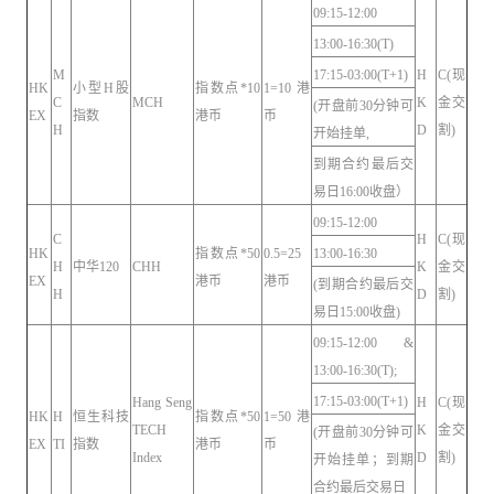
09:15-12:00
13:00-16:30(T)
M
17:15-03:00(T+1)
H
C(现
HK
小型H股
指数点*10
1=10港
C
MCH
K
金交
(开盘前30分钟可
EX
指数
港币
币
H
D
割)
开始挂单,
到期合约最后交
易日16:00收盘）
09:15-12:00
C
H
C(现
HK
指数点*50
0.5=25
13:00-16:30
H
中华120
CHH
K
金交
EX
港币
港币
(到期合约最后交
H
D
割)
易日15:00收盘)
09:15-12:00 &
13:00-16:30(T);
17:15-03:00(T+1)
Hang Seng
H
C(现
HK
H
恒生科技
指数点*50
1=50港
TECH
K
金交
(开盘前30分钟可
EX
TI
指数
港币
币
Index
D
割)
开始挂单；到期
合约最后交易日