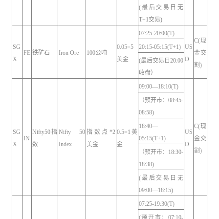
(最后交易日无
T+1交易)
07:25-20:00(T)
C(现
SG
0.05=5
20:15-05:15(T+1)
US
FE
铁矿石
Iron Ore
100公吨
金交
X
美金
D
(最后交易日20:00
割)
收盘）
09:00—18:10(T)
（预开市：08:45-
08:58)
18:40—
C(现
SG
Nifty50指
Nifty 50
指数点*2
0.5=1美
US
IN
05:15(T+1)
金交
X
数
Index
美金
金
D
割)
（预开市：18:30-
18:38)
(最后交易日无
09:00—18:15)
07:25-19:30(T)
(预开市：07:10-