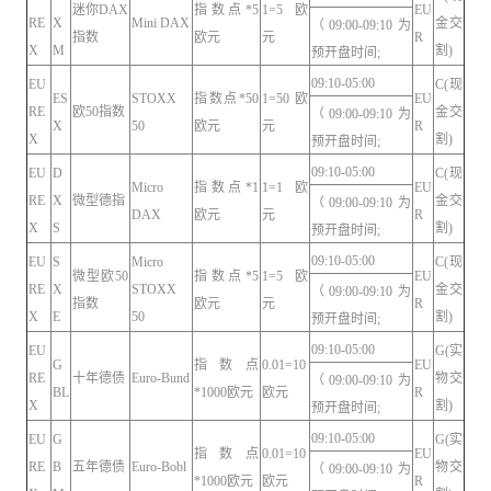
迷你DAX
指数点*5
1=5欧
EU
RE
X
Mini DAX
金交
（09:00-09:10为
指数
欧元
元
R
X
M
割)
预开盘时间;
09:10-05:00
EU
C(现
ES
STOXX
指数点*50
1=50欧
EU
RE
欧50指数
金交
（09:00-09:10为
X
50
欧元
元
R
X
割)
预开盘时间;
09:10-05:00
EU
D
C(现
Micro
指数点*1
1=1欧
EU
RE
X
微型德指
金交
（09:00-09:10为
DAX
欧元
元
R
X
S
割)
预开盘时间;
09:10-05:00
EU
S
Micro
C(现
微型欧50
指数点*5
1=5欧
EU
RE
X
STOXX
金交
（09:00-09:10为
指数
欧元
元
R
X
E
50
割)
预开盘时间;
09:10-05:00
EU
G(实
G
指数点
0.01=10
EU
RE
十年德债
Euro-Bund
物交
（09:00-09:10为
BL
*1000欧元
欧元
R
X
割)
预开盘时间;
09:10-05:00
EU
G
G(实
指数点
0.01=10
EU
RE
B
五年德债
Euro-Bobl
物交
（09:00-09:10为
*1000欧元
欧元
R