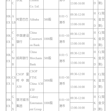
EX
水泥
Cement
港币
C
D
割)
13:00-16:00
Co. Ltd.
H
C(现
09:30-12:00
HK
A
0.01=5
阿里巴巴
Alibaba
500股
K
金交
EX
LB
港币
13:00-16:00
D
割)
C
China
H
C(现
09:30-12:00
HK
中国建设
0.01=10
C
Constructi
1000股
K
金交
EX
银行
港币
13:00-16:00
B
on Bank
D
割)
C
China
H
C(现
09:30-12:00
HK
0.01=5
M
招商银行
Merchants
500股
K
金交
EX
港币
13:00-16:00
B
Bank
D
割)
CSOP
09:30-12:00
CSOP富
H
C(现
HK
CS
FTSE
0.01=50
时中国
5000股
K
金交
EX
A
China A50
港币
A50
D
割)
13:00-16:00
ETF
G
Galaxy
H
C(现
09:30-12:00
HK
银河娱乐
0.01=10
L
Entertainm
1000股
K
金交
EX
集团
港币
13:00-16:00
X
ent Group
D
割)