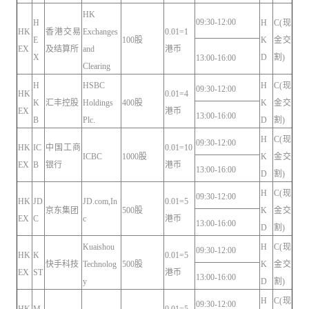
HK
09:30-12:00
H
H
C(现
HK
香港交易
Exchanges
0.01=1
E
100股
K
金交
EX
及结算所
and
港币
X
D
割)
13:00-16:00
Clearing
H
HSBC
H
C(现
09:30-12:00
HK
0.01=4
K
汇丰控股
Holdings
400股
K
金交
EX
港币
13:00-16:00
B
Plc.
D
割)
H
C(现
09:30-12:00
HK
IC
中国工商
0.01=10
ICBC
1000股
K
金交
EX
B
银行
港币
13:00-16:00
D
割)
H
C(现
09:30-12:00
HK
JD
JD.com,In
0.01=5
京东集团
500股
K
金交
EX
C
c
港币
13:00-16:00
D
割)
Kuaishou
H
C(现
09:30-12:00
HK
K
0.01=5
快手科技
Technolog
500股
K
金交
EX
ST
港币
13:00-16:00
y
D
割)
H
C(现
09:30-12:00
HK
M
0.01=5