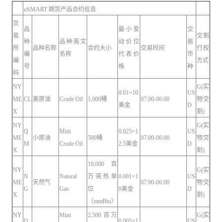
uSMART 期货产品合约信息
交
品
最小变
交
易
交割
种
品种英文
动价位
易
所
品种名称
合约大小
交易时间
行权
编
名称
代表价
币
编
方式
号
格
种
码
NY
G(实
0.01=10
US
ME
CL
美原油
Crude Oil
1,000桶
07:00-06:00
物交
美金
D
X
割)
NY
G(实
Q
Mini
0.025=1
US
ME
小原油
500桶
07:00-06:00
物交
M
Crude Oil
2.5美金
D
X
割)
10,000 百
NY
G(实
N
Natural
万英热单
0.001=1
US
ME
天然气
07:00-06:00
物交
G
Gas
位
0美金
D
X
割)
（mmBtu）
NY
Mini
2,500 百万
G(实
Q
0.005=1
US