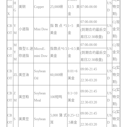
H
US
ME
美铜
Copper
25,000磅
12.5美
07:00-06:00
物交
G
D
X
金
割)
07:00-06:00
C(现
CB
Y
指数点*5
1=5美
US
小道指
Mini Dow
金交
(到期合约最后交
OT
M
美金
金
D
割)
易日22:30收盘)
07:00-06:00
M
C(现
CB
微型E-迷
MicroE-
指数点*0.5
1=0.5美
US
Y
金交
(到期合约最后交
OT
你道指
mini Dow
美金
金
D
M
割)
易日22:30收盘)
G(实
09:00-21:45
CB
Soybean
0.01=6
US
ZL
美豆油
60,000磅
物交
OT
Oil
美金
D
22:30-03:20
割)
G(实
09:00-21:45
CB
Z
Soybean
0.1=10
US
美豆粕
100短吨
物交
OT
M
Meal
美金
D
22:30-03:20
割)
G(实
09:00-21:45
CB
5,000蒲式
0.25=12
US
S
美黄豆
Soybean
物交
OT
耳
.5美金
D
22:30-03:20
割)