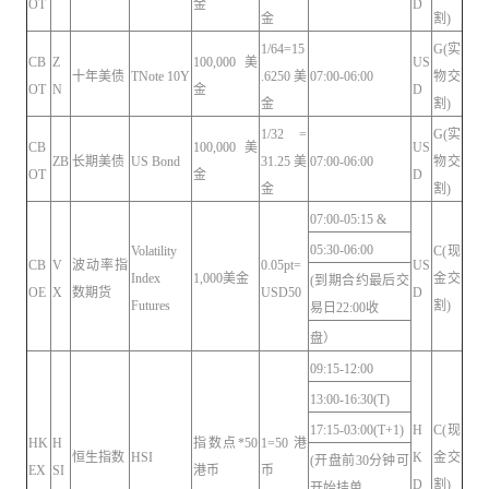
OT
金
D
金
割)
1/64=15
G(实
CB
Z
100,000美
US
十年美债
TNote 10Y
.6250美
07:00-06:00
物交
OT
N
金
D
金
割)
1/32 =
G(实
CB
100,000美
US
ZB
长期美债
US Bond
31.25美
07:00-06:00
物交
OT
金
D
金
割)
07:00-05:15 &
05:30-06:00
Volatility
C(现
CB
V
波动率指
0.05pt=
US
Index
1,000美金
金交
(到期合约最后交
OE
X
数期货
USD50
D
Futures
割)
易日22:00收
盘）
09:15-12:00
13:00-16:30(T)
17:15-03:00(T+1)
H
C(现
HK
H
指数点*50
1=50港
恒生指数
HSI
K
金交
(开盘前30分钟可
EX
SI
港币
币
D
割)
开始挂单,