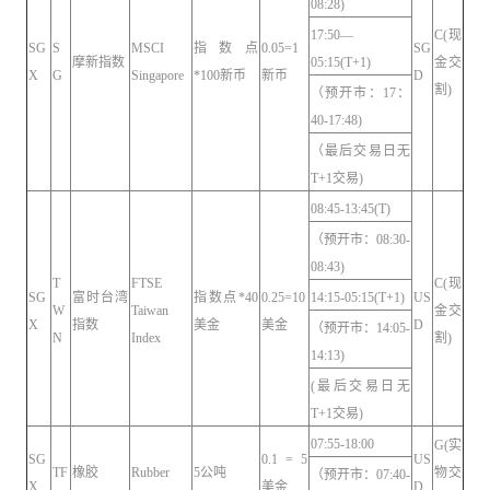
08:28)
17:50—
C(现
SG
S
MSCI
指数点
0.05=1
SG
摩新指数
05:15(T+1)
金交
X
G
Singapore
*100新币
新币
D
割)
（预开市：17：
40-17:48)
（最后交易日无
T+1交易)
08:45-13:45(T)
（预开市：08:30-
08:43)
T
FTSE
C(现
SG
富时台湾
指数点*40
0.25=10
14:15-05:15(T+1)
US
W
Taiwan
金交
X
指数
美金
美金
D
（预开市：14:05-
N
Index
割)
14:13)
(最后交易日无
T+1交易)
07:55-18:00
G(实
SG
0.1 = 5
US
TF
橡胶
Rubber
5公吨
物交
（预开市：07:40-
X
美金
D