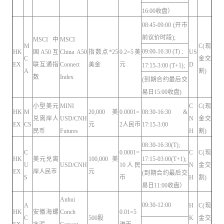
16:00收盘）
08:45-09:00 (开市
前议价时段);
MSCI中
MSCI
M
C(现
09:00-16:30 (T) ;
HK
国A50互
China A50
指数点*25
0.2=5美
US
C
金交
EX
联互通指
Connect
美金
元
D
17:15-3:00 (T+1);
A
割)
数
Index
(到期合约最后交
易日15:00收盘)
小型美元
MINI
C
C(现
HK
M
20,000 美
0.0001=
08:30-16:30 &
兑离岸人
USD/CNH
N
金交
EX
CS
元
2人民币
17:15-3:00
民币
Futures
H
割)
08:30-16:30(T);
C
0.0001=
C
C(现
HK
美元兑离
100,000 美
17:15-03:00(T+1);
U
USD/CNH
10人民
N
金交
EX
岸人民币
元
(到期合约最后交
S
币
H
割)
易日11:00收盘）
Anhui
09:30-12:00
A
H
C(现
HK
安徽海螺
Conch
0.01=5
C
500股
K
金交