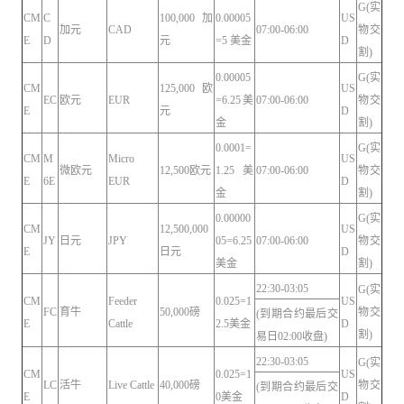
G(实
CM
C
100,000加
0.00005
US
加元
CAD
07:00-06:00
物交
E
D
元
=5 美金
D
割)
0.00005
G(实
CM
125,000 欧
US
EC
欧元
EUR
=6.25美
07:00-06:00
物交
E
元
D
金
割)
0.0001=
G(实
CM
M
Micro
US
微欧元
12,500欧元
1.25美
07:00-06:00
物交
E
6E
EUR
D
金
割)
0.00000
G(实
CM
12,500,000
US
JY
日元
JPY
05=6.25
07:00-06:00
物交
E
日元
D
美金
割)
22:30-03:05
G(实
CM
Feeder
0.025=1
US
FC
育牛
50,000磅
物交
(到期合约最后交
E
Cattle
2.5美金
D
割)
易日02:00收盘)
22:30-03:05
G(实
CM
0.025=1
US
LC
活牛
Live Cattle
40,000磅
物交
(到期合约最后交
E
0美金
D