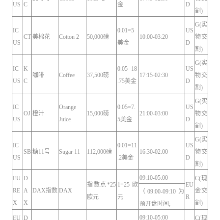
US
C
金
D
割)
G(实
IC
0.01=5
US
CT
美棉花
Cotton 2
50,000磅
10:00-03:20
物交
US
美金
D
割)
G(实
IC
K
0.05=18
US
咖啡
Coffee
37,500磅
17:15-02:30
物交
US
C
.75美金
D
割)
G(实
IC
Orange
0.05=7.
US
OJ
橙汁
15,000磅
21:00-03:00
物交
US
Juice
5美金
D
割)
G(实
IC
0.01=11
US
SB
糖11号
Sugar 11
112,000磅
16:30-02:00
物交
US
.2美金
D
割)
09:10-05:00
EU
D
C(现
指数点*25
1=25欧
EU
RE
A
DAX指数
DAX
金交
（09:00-09:10为
欧元
元
R
X
X
割)
预开盘时间;
09:10-05:00
EU
D
C(现