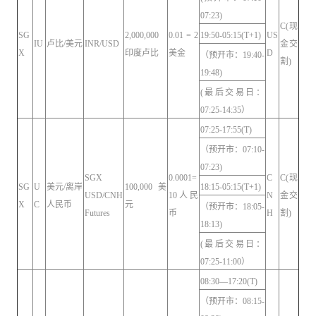
07:23)
C(现
SG
2,000,000
0.01 = 2
19:50-05:15(T+1)
US
IU
卢比/美元
INR/USD
金交
X
印度卢比
美金
D
（预开市：19:40-
割)
19:48)
(最后交易日：
07:25-14:35）
07:25-17:55(T)
（预开市：07:10-
07:23)
SGX
0.0001=
C
C(现
SG
U
美元/离岸
100,000 美
18:15-05:15(T+1)
USD/CNH
10人民
N
金交
X
C
人民币
元
（预开市：18:05-
Futures
币
H
割)
18:13)
(最后交易日：
07:25-11:00）
08:30—17:20(T)
（预开市：08:15-