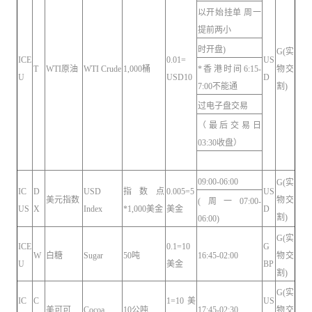
以开始挂单 周一
提前两小
时开盘)
G(实
ICE
0.01=
US
T
WTI原油
WTI Crude
1,000桶
*香港时间6:15-
物交
U
USD10
D
7:00不能通
割)
过电子盘交易
（最后交易日
03:30收盘）
09:00-06:00
G(实
IC
D
USD
指数点
0.005=5
US
美元指数
物交
(周一07:00-
US
X
Index
*1,000美金
美金
D
割)
06:00)
G(实
ICE
0.1=10
G
W
白糖
Sugar
50吨
16:45-02:00
物交
U
美金
BP
割)
G(实
IC
C
1=10美
US
美可可
Cocoa
10公吨
17:45-02:30
物交