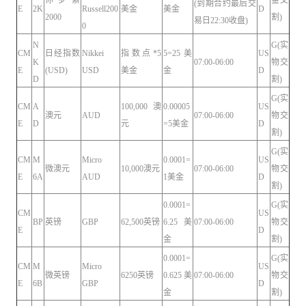
(到期合约最后交
E
2K
Russell200
美金
美金
D
2000
割)
易日22:30收盘)
0
N
G(实
CM
日经指数
Nikkei
指数点*5
5=25美
US
K
07:00-06:00
物交
E
(USD)
USD
美金
金
D
D
割)
G(实
CM
A
100,000 澳
0.00005
US
澳元
AUD
07:00-06:00
物交
E
D
元
=5美金
D
割)
G(实
CM
M
Micro
0.0001=
US
微澳元
10,000澳元
07:00-06:00
物交
E
6A
AUD
1美金
D
割)
0.0001=
G(实
CM
US
BP
英镑
GBP
62,500英镑
6.25美
07:00-06:00
物交
E
D
金
割)
0.0001=
G(实
CM
M
Micro
US
微英镑
6250英镑
0.625美
07:00-06:00
物交
E
6B
GBP
D
金
割)