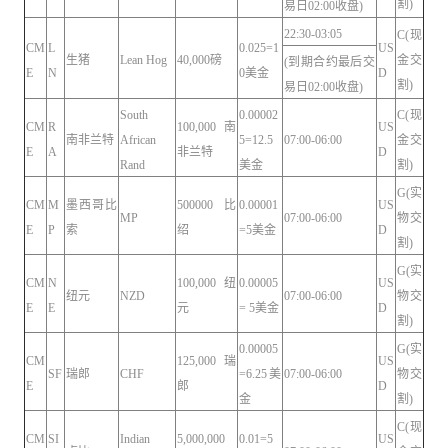
割)
易日02:00收盘)
22:30-03:05
C(现
CM
L
0.025=1
US
生猪
Lean Hog
40,000磅
金交
(到期合约最后交
E
N
0美金
D
割)
易日02:00收盘)
South
0.00002
C(现
CM
R
100,000 南
US
南非兰特
African
5=12.5
07:00-06:00
金交
E
A
非兰特
D
Rand
美金
割)
G(实
CM
M
墨西哥比
500000比
0.00001
US
MP
07:00-06:00
物交
E
P
索
绍
=5美金
D
割)
G(实
CM
N
100,000 纽
0.00005
US
纽元
NZD
07:00-06:00
物交
E
E
元
= 5美金
D
割)
0.00005
G(实
CM
125,000瑞
US
SF
瑞郎
CHF
=6.25美
07:00-06:00
物交
E
郎
D
金
割)
C(现
CM
SI
Indian
5,000,000
0.01=5
US