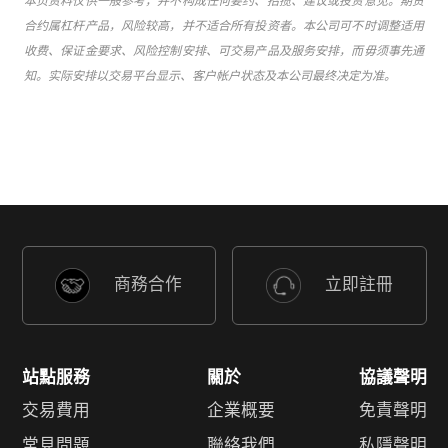
本页资料仅供一般参考，并不构成任何要约、招揽、建议或投资意见。期货
合约属杠杆产品，风险较高，并不适合所有投资者。本公司可不时调整适用
收费、保证金要求、风险控制安排、可交易产品及服务安排，而毋须事先通
知。实际安排以交易平台显示、客户帐户状态及本公司最终决定为准。
商務合作
立即註冊
站點服務
關於
協議聲明
交易費用
企業概要
免責聲明
常見問題
聯絡我們
私隱聲明