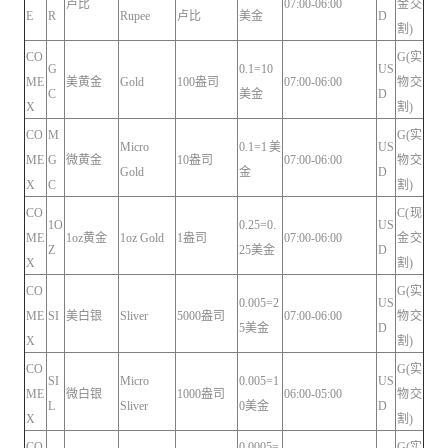
卢比
07:00-06:00
金交
E
R
Rupee
卢比
美金
D
割)
CO
G(实
G
0.1=10
US
ME
美黄金
Gold
100盎司
07:00-06:00
物交
C
美金
D
X
割)
CO
M
G(实
Micro
0.1=1美
US
ME
G
微黄金
10盎司
07:00-06:00
物交
Gold
金
D
X
C
割)
CO
C(现
1O
0.25=0.
US
ME
1oz黄金
1oz Gold
1盎司
07:00-06:00
金交
Z
25美金
D
X
割)
CO
G(实
0.005=2
US
ME
SI
美白银
Sliver
5000盎司
07:00-06:00
物交
5美金
D
X
割)
CO
G(实
SI
Micro
0.005=1
US
ME
微白银
1000盎司
06:00-05:00
物交
L
Sliver
0美金
D
X
割)
CO
0.0005=
G(实