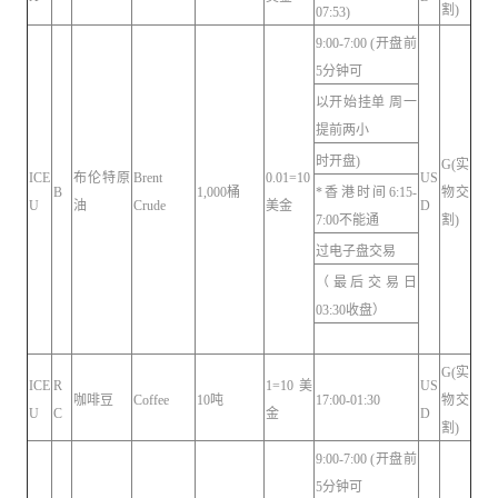
割)
07:53)
9:00-7:00 (开盘前
5分钟可
以开始挂单 周一
提前两小
时开盘)
G(实
ICE
布伦特原
Brent
0.01=10
US
B
1,000桶
*香港时间6:15-
物交
U
油
Crude
美金
D
7:00不能通
割)
过电子盘交易
（最后交易日
03:30收盘）
G(实
ICE
R
1=10美
US
咖啡豆
Coffee
10吨
17:00-01:30
物交
U
C
金
D
割)
9:00-7:00 (开盘前
5分钟可