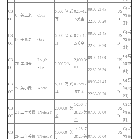
G(实
09:00-21:45
CB
5,000蒲式
0.25=12
US
C
美玉米
Corn
物交
OT
耳
.5美金
D
22:30-03:20
割)
G(实
09:00-21:45
CB
5,000蒲式
0.25=12
US
O
美燕麦
Oats
物交
OT
耳
.5美金
D
22:30-03:20
割)
G(实
09:00-11:00
CB
Rough
2,000英
US
ZR
美稻米
2,000英担
物交
OT
Rice
担
D
22:30-03:20
割)
G(实
09:00-21:45
CB
5,000蒲式
0.25=12
US
W
美小麦
Wheat
物交
OT
耳
.5美金
D
22:30-03:20
割)
1/256=7
G(实
CB
200,000美
US
ZT
二年美债
TNote 2Y
.8125美
07:00-06:00
物交
OT
金
D
金
割)
1/128=7
G(实
CB
100,000美
US
ZF
五年美债
TNote 5Y
.8125美
07:00-06:00
物交