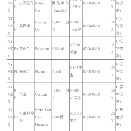
ME
小天然气
Natural
英热单位
07:00-06:00
物交
G
2.5美金
D
X
Gas
（mmBtu）
割)
NY
G(实
H
Heating
42,000 加
0.0001=
US
ME
美燃油
07:00-06:00
物交
O
Oil
仑
4.2美金
D
X
割)
NY
G(实
0.5=50
US
ME
PA
美钯金
Palladium
100盎司
07:00-06:00
物交
美金
D
X
割)
NY
G(实
0.1=5美
US
ME
PL
美铂金
Platinum
50盎司
07:00-06:00
物交
金
D
X
割)
NY
G(实
R
42,000 加
0.0001=
US
ME
汽油
Gasoline
07:00-06:00
物交
B
仑
4.2美金
D
X
割)
NY
Brent Last
C(现
布兰特金
0.01=10
US
ME
BZ
Day
1,000桶
07:00-06:00
金交
融
美金
D
X
Financial
割)