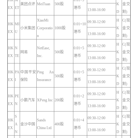
美团点评
MeiTuan
500股
K
金交
EX
ET
港币
13:00-16:00
D
割)
XiaoMi
H
C(现
09:30-12:00
HK
MI
0.01=10
小米集团
Corporatio
1000股
K
金交
EX
U
港币
13:00-16:00
n
D
割)
H
C(现
09:30-12:00
HK
N
NetEase,
0.01=5
网易
500股
K
金交
EX
TE
Inc.
港币
13:00-16:00
D
割)
H
C(现
09:30-12:00
HK
PA
中国平安
Ping An
0.01=5
500股
K
金交
EX
I
保险
Insurance
港币
13:00-16:00
D
割)
H
C(现
09:30-12:00
HK
PE
0.01=2
小鹏汽车
XPeng Inc
200股
K
金交
EX
N
港币
13:00-16:00
D
割)
S
H
C(现
09:30-12:00
HK
Sands
0.01=4
A
金沙中国
400股
K
金交
EX
China Ltd.
港币
13:00-16:00
N
D
割)