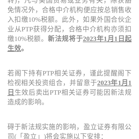
转)，凡与美国贸易或业务有关，除获豁
免情况外，合格中介机构便应按总销售收
入扣缴10%税额。此外，如果外国合伙企
业从PTP获得分配，合格中介机构亦须扣
缴10%税额。
新法规将于
2023
年
1
月
1
日起
生效
。
若阁下持有PTP相关证券，谨此提醒阁下
检视相关投资组合，并留意于
2023
年
1
月
1
日
生效后卖出PTP相关证券可能因新法规
造成的影响。
碍于新法规实施的影响，盈立证券有限公
司(「盈立」)将会实施以下安排：