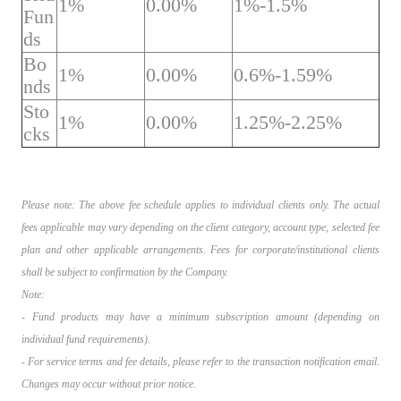
1%
0.00%
1%-1.5%
Fun
ds
Bo
1%
0.00%
0.6%-1.59%
nds
Sto
1%
0.00%
1.25%-2.25%
cks
Please note: The above fee schedule applies to individual clients only. The actual
fees applicable may vary depending on the client category, account type, selected fee
plan and other applicable arrangements. Fees for corporate/institutional clients
shall be subject to confirmation by the Company.
Note:
- Fund products may have a minimum subscription amount (depending on
individual fund requirements).
- For service terms and fee details, please refer to the transaction notification email.
Changes may occur without prior notice.