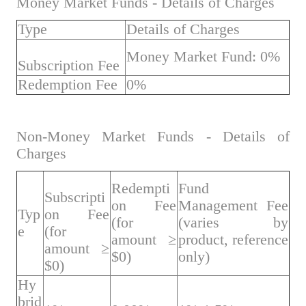
Money Market Funds - Details of Charges
Type
Details of Charges
Money Market Fund: 0%
Subscription Fee
Redemption Fee
0%
Non-Money Market Funds - Details of
Charges
Redempti
Fund
Subscripti
on Fee
Management Fee
Typ
on Fee
(for
(varies by
e
(for
amount ≥
product, reference
amount ≥
$0)
only)
$0)
Hy
brid