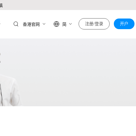
慎
于
注册/登录
开户
香港官网
简