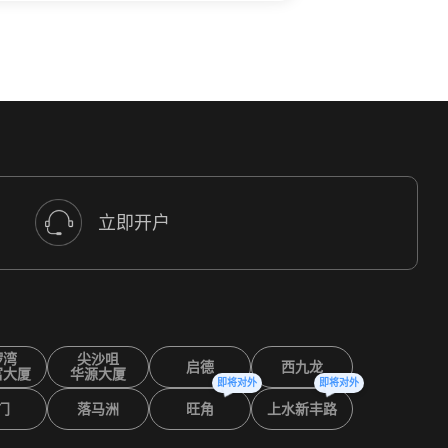
立即开户
锣湾
尖沙咀
启德
西九龙
富大厦
华源大厦
即将对外
即将对外
门
落马洲
旺角
上水新丰路