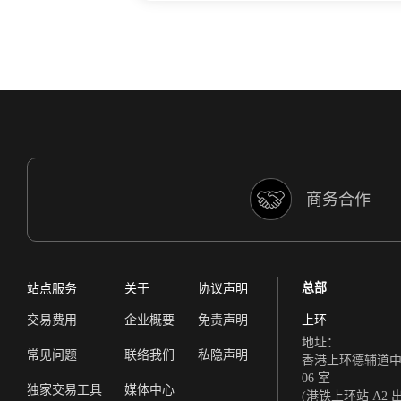
商务合作
总部
站点服务
关于
协议声明
交易费用
企业概要
免责声明
上环
地址：
常见问题
联络我们
私隐声明
香港上环德辅道中 308
06 室
独家交易工具
媒体中心
(港铁上环站 A2 