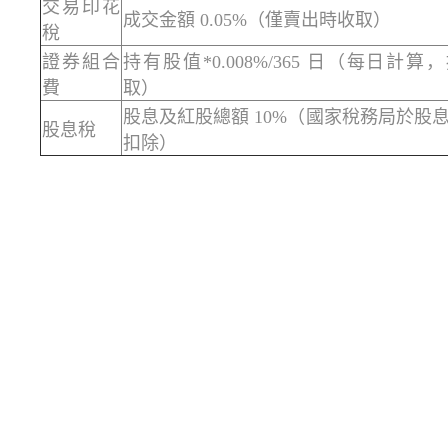
交易印花
成交金額 0.05%（僅賣出時收取）
稅
證券組合
持有股值*0.008%/365 日（每日計算
費
取）
股息及紅股總額 10%（國家稅務局於股
股息稅
扣除）