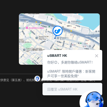
室
uSMART HK
你好😊，多謝你聯絡uSMART！
uSMART 限時開戶優惠︰新客開
戶可享一世美股免佣^
约提供意见（第五类）、就机构融资提供意见（第六类）及提供资产管理（第九
回覆至 uSMART HK