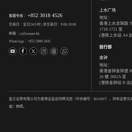
上水广场
+852 3018 4526
客服专线︰
地址：
香港上水龙琛路 39
交易日︰全日24小时 | 非交易日：9:00-18:00
1718-1721 室
邮箱︰cs@usmart.hk
(港铁上水站 A4 
WhatsApp︰+852 5989 2641
投行部
金钟
地址：
香港金钟金钟道 8
26 楼 2602A 室
(港铁金钟站 B 出
盈立证券有限公司为香港证监会持牌法团（中央编号：BJA907），持有证
类）牌照。