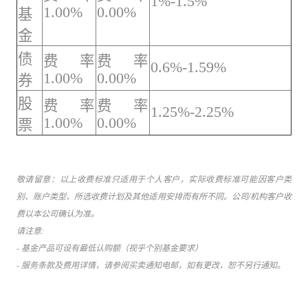
1%-1.5%
1.00%
0.00%
基
金
债
费率
费率
0.6%-1.59%
1.00%
0.00%
券
股
费率
费率
1.25%-2.25%
1.00%
0.00%
票
敬请留意：以上收费标准只适用于个人客户，实际收费标准可能因客户类
别、账户类型、所选收费计划及其他适用安排而有所不同。公司/机构客户收
费以本公司确认为准。
请注意:
- 基金产品可设有最低认购额（视乎个别基金要求）
- 服务条款及费用详情，请参阅买卖通知电邮，如有更改，恕不另行通知。