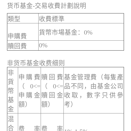
货币基金-交易收費計劃說明
類型
收費標準
貨幣市場基金：0%
申購費
0%
贖回費
非货币基金收费细则
非
申購費
贖回費
基金管理費（每隻產
貨
（0<=
（0<=
品不同，由基金公司
幣
申購金
贖回金
收取，數字只供參
基
額）
額）
考）
金
混
合
费率
费率