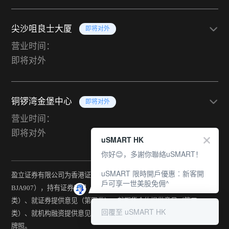
尖沙咀良士大厦
即将对外
营业时间：
即将对外
铜锣湾金堡中心
即将对外
营业时间：
即将对外
uSMART HK
你好😊，多謝你聯絡uSMART！
uSMART 限時開戶優惠︰新客開
盈立证券有限公司为香港证监会持牌法团（中央编号：
戶可享一世美股免佣^
BJA907），持有证券交易（第一类）、期货合约交易（第二
类）、就证券提供意见（第四类）、就期货合约提供意见（第五
回覆至 uSMART HK
类）、就机构融资提供意见（第六类）及提供资产管理（第九类）
牌照。