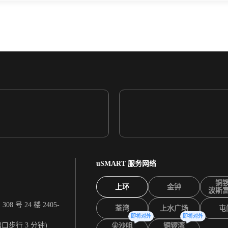
uSMART 服务网络
铜
上环
金钟
波斯
 号 24 楼 2405-
荃湾
上水广场
屯
即将对外
即将对外
出口步行 3 分钟)
尖沙咀
铜锣湾