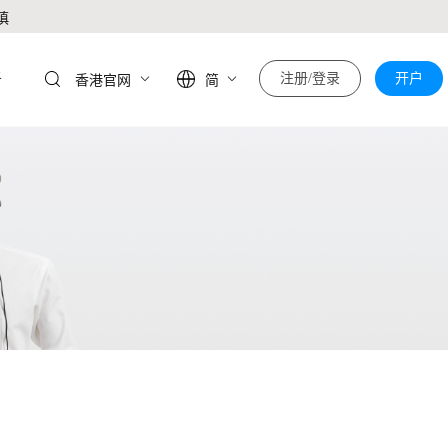
慎
于
注册/登录
开户
香港官网
简