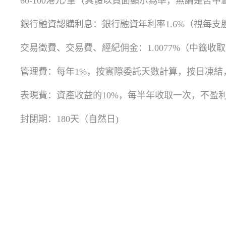
60-100港元/筆（具體以頁面顯示為準，無論是否
銀行融資認購利息：銀行融資年利率1.6%（視每
交易徵費、交易費、經紀佣金：1.0077%（中籤收
管理費：每年1%，按實際委託天數計算，按日凍結
表現費：資產收益的10%，每半年收取一次，不盈
封閉期：180天（自然日)