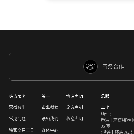
商务合作
总部
站点服务
关于
协议声明
交易费用
企业概要
免责声明
上环
地址：
常见问题
联络我们
私隐声明
香港上环德辅道中 308
06 室
独家交易工具
媒体中心
(港铁上环站 A2 