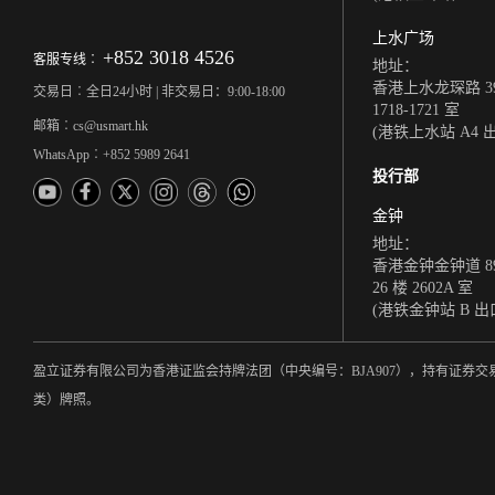
上水广场
+852 3018 4526
客服专线︰
地址：
香港上水龙琛路 39
交易日︰全日24小时 | 非交易日：9:00-18:00
1718-1721 室
邮箱︰cs@usmart.hk
(港铁上水站 A4 
WhatsApp︰+852 5989 2641
投行部
金钟
地址：
香港金钟金钟道 8
26 楼 2602A 室
(港铁金钟站 B 出
盈立证券有限公司为香港证监会持牌法团（中央编号：BJA907），持有证
类）牌照。