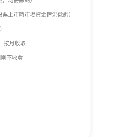
中籤，均需繳納）
支股票上市時市場資金情況微調）
取）
，按月收取
利則不收費