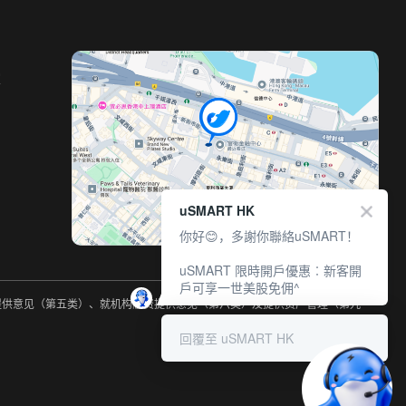
室
uSMART HK
你好😊，多謝你聯絡uSMART！
uSMART 限時開戶優惠︰新客開
戶可享一世美股免佣^
约提供意见（第五类）、就机构融资提供意见（第六类）及提供资产管理（第九
回覆至 uSMART HK