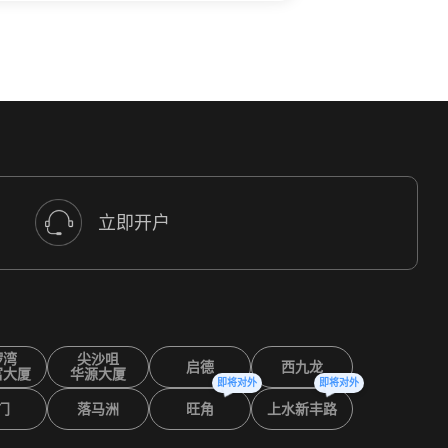
立即开户
锣湾
尖沙咀
启德
西九龙
富大厦
华源大厦
即将对外
即将对外
门
落马洲
旺角
上水新丰路