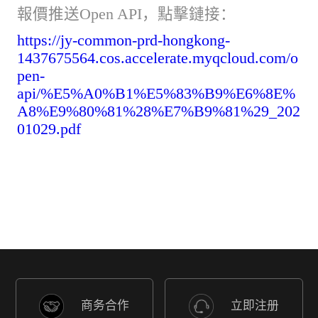
報價推送Open API，點擊鏈接：
https://jy-common-prd-hongkong-
1437675564.cos.accelerate.myqcloud.com/o
pen-
api/%E5%A0%B1%E5%83%B9%E6%8E%
A8%E9%80%81%28%E7%B9%81%29_202
01029.pdf
商务合作
立即注册