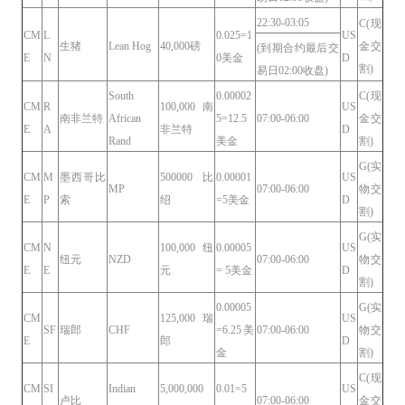
22:30-03:05
C(现
CM
L
0.025=1
US
生猪
Lean Hog
40,000磅
金交
(到期合约最后交
E
N
0美金
D
割)
易日02:00收盘)
South
0.00002
C(现
CM
R
100,000 南
US
南非兰特
African
5=12.5
07:00-06:00
金交
E
A
非兰特
D
Rand
美金
割)
G(实
CM
M
墨西哥比
500000比
0.00001
US
MP
07:00-06:00
物交
E
P
索
绍
=5美金
D
割)
G(实
CM
N
100,000 纽
0.00005
US
纽元
NZD
07:00-06:00
物交
E
E
元
= 5美金
D
割)
0.00005
G(实
CM
125,000瑞
US
SF
瑞郎
CHF
=6.25美
07:00-06:00
物交
E
郎
D
金
割)
C(现
CM
SI
Indian
5,000,000
0.01=5
US
卢比
07:00-06:00
金交