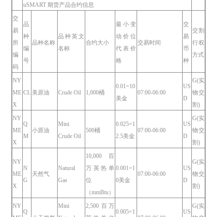
uSMART 期货产品合约信息
交
品
最小变
交
易
交割
种
品种英文
动价位
易
所
品种名称
合约大小
交易时间
行权
编
名称
代表价
币
编
方式
号
格
种
码
NY
G(实
0.01=10
US
ME
CL
美原油
Crude Oil
1,000桶
07:00-06:00
物交
美金
D
X
割)
NY
G(实
Q
Mini
0.025=1
US
ME
小原油
500桶
07:00-06:00
物交
M
Crude Oil
2.5美金
D
X
割)
10,000 百
NY
G(实
N
Natural
万英热单
0.001=1
US
ME
天然气
07:00-06:00
物交
G
Gas
位
0美金
D
X
割)
（mmBtu）
NY
Mini
2,500 百万
G(实
Q
0.005=1
US