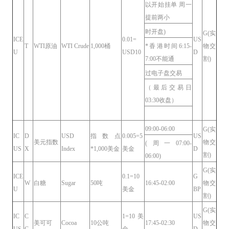
以开始挂单 周一
提前两小
时开盘)
G(实
ICE
0.01=
US
T
WTI原油
WTI Crude
1,000桶
*香港时间6:15-
物交
U
USD10
D
7:00不能通
割)
过电子盘交易
（最后交易日
03:30收盘）
09:00-06:00
G(实
IC
D
USD
指数点
0.005=5
US
美元指数
物交
(周一07:00-
US
X
Index
*1,000美金
美金
D
割)
06:00)
G(实
ICE
0.1=10
G
W
白糖
Sugar
50吨
16:45-02:00
物交
U
美金
BP
割)
G(实
IC
C
1=10美
US
美可可
Cocoa
10公吨
17:45-02:30
物交
US
C
金
D