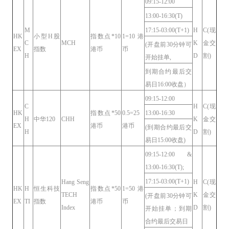
09:15-12:00
13:00-16:30(T)
M
17:15-03:00(T+1)
H
C(现
HK
小型H股
指数点*10
1=10港
C
MCH
K
金交
(开盘前30分钟可
EX
指数
港币
币
H
D
割)
开始挂单,
到期合约最后交
易日16:00收盘）
09:15-12:00
C
H
C(现
HK
指数点*50
0.5=25
13:00-16:30
H
中华120
CHH
K
金交
EX
港币
港币
(到期合约最后交
H
D
割)
易日15:00收盘)
09:15-12:00 &
13:00-16:30(T);
17:15-03:00(T+1)
Hang Seng
H
C(现
HK
H
恒生科技
指数点*50
1=50港
TECH
K
金交
(开盘前30分钟可
EX
TI
指数
港币
币
Index
D
割)
开始挂单；到期
合约最后交易日