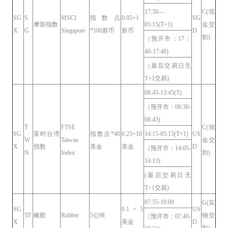
17:50—
C(现
SG
S
MSCI
指数点
0.05=1
SG
摩新指数
05:15(T+1)
金交
X
G
Singapore
*100新币
新币
D
割)
（预开市：17：
40-17:48)
（最后交易日无
T+1交易)
08:45-13:45(T)
（预开市：08:30-
08:43)
T
FTSE
C(现
SG
富时台湾
指数点*40
0.25=10
14:15-05:15(T+1)
US
W
Taiwan
金交
X
指数
美金
美金
D
（预开市：14:05-
N
Index
割)
14:13)
(最后交易日无
T+1交易)
07:55-18:00
G(实
SG
0.1 = 5
US
TF
橡胶
Rubber
5公吨
物交
（预开市：07:40-
X
美金
D
割)