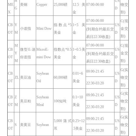
H
US
ME
美铜
Copper
25,000磅
12.5美
07:00-06:00
物交
G
D
X
金
割)
07:00-06:00
C(现
CB
Y
指数点*5
1=5美
US
小道指
Mini Dow
金交
(到期合约最后交
OT
M
美金
金
D
割)
易日22:30收盘)
07:00-06:00
M
C(现
CB
微型E-迷
MicroE-
指数点*0.5
1=0.5美
US
Y
金交
(到期合约最后交
OT
你道指
mini Dow
美金
金
D
M
割)
易日22:30收盘)
G(实
09:00-21:45
CB
Soybean
0.01=6
US
ZL
美豆油
60,000磅
物交
OT
Oil
美金
D
22:30-03:20
割)
G(实
09:00-21:45
CB
Z
Soybean
0.1=10
US
美豆粕
100短吨
物交
OT
M
Meal
美金
D
22:30-03:20
割)
G(实
09:00-21:45
CB
5,000蒲式
0.25=12
US
S
美黄豆
Soybean
物交
OT
耳
.5美金
D
22:30-03:20
割)