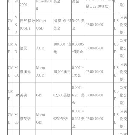
E
2K
Russell200
美金
美金
D
2000
割)
易日22:30收盘)
0
N
G(实
CM
日经指数
Nikkei
指数点*5
5=25美
US
K
07:00-06:00
物交
E
(USD)
USD
美金
金
D
D
割)
G(实
CM
A
100,000 澳
0.00005
US
澳元
AUD
07:00-06:00
物交
E
D
元
=5美金
D
割)
G(实
CM
M
Micro
0.0001=
US
微澳元
10,000澳元
07:00-06:00
物交
E
6A
AUD
1美金
D
割)
0.0001=
G(实
CM
US
BP
英镑
GBP
62,500英镑
6.25美
07:00-06:00
物交
E
D
金
割)
0.0001=
G(实
CM
M
Micro
US
微英镑
6250英镑
0.625美
07:00-06:00
物交
E
6B
GBP
D
金
割)
G(实