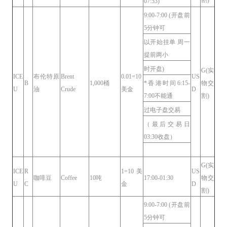
07:53)
9:00-7:00 (开盘前
5分钟可
以开始挂单 周一
提前两小
时开盘)
G(实
ICE
布伦特原
Brent
0.01=10
US
B
1,000桶
*香港时间6:15-
物交
U
油
Crude
美金
D
7:00不能通
割)
过电子盘交易
（最后交易日
03:30收盘）
G(实
ICE
R
1=10美
US
咖啡豆
Coffee
10吨
17:00-01:30
物交
U
C
金
D
割)
9:00-7:00 (开盘前
5分钟可