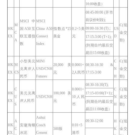
16:00收盘）
08:45-09:00 (开市
前议价时段);
MSCI中
MSCI
M
C(现
09:00-16:30 (T) ;
HK
国A50互
China A50
指数点*25
0.2=5美
US
C
金交
EX
联互通指
Connect
美金
元
D
17:15-3:00 (T+1);
A
割)
数
Index
(到期合约最后交
易日15:00收盘)
小型美元
MINI
C
C(现
HK
M
20,000 美
0.0001=
08:30-16:30 &
兑离岸人
USD/CNH
N
金交
EX
CS
元
2人民币
17:15-3:00
民币
Futures
H
割)
08:30-16:30(T);
C
0.0001=
C
C(现
HK
美元兑离
100,000 美
17:15-03:00(T+1);
U
USD/CNH
10人民
N
金交
EX
岸人民币
元
(到期合约最后交
S
币
H
割)
易日11:00收盘）
Anhui
09:30-12:00
A
H
C(现
HK
安徽海螺
Conch
0.01=5
C
500股
K
金交
EX
水泥
Cement
港币