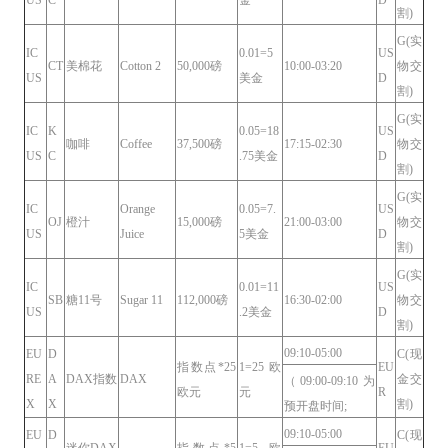
割)
G(实
IC
0.01=5
US
CT
美棉花
Cotton 2
50,000磅
10:00-03:20
物交
US
美金
D
割)
G(实
IC
K
0.05=18
US
咖啡
Coffee
37,500磅
17:15-02:30
物交
US
C
.75美金
D
割)
G(实
IC
Orange
0.05=7.
US
OJ
橙汁
15,000磅
21:00-03:00
物交
US
Juice
5美金
D
割)
G(实
IC
0.01=11
US
SB
糖11号
Sugar 11
112,000磅
16:30-02:00
物交
US
.2美金
D
割)
09:10-05:00
EU
D
C(现
指数点*25
1=25欧
EU
RE
A
DAX指数
DAX
金交
（09:00-09:10为
欧元
元
R
X
X
割)
预开盘时间;
09:10-05:00
EU
D
C(现
迷你DAX
指数点*5
1=5欧
EU