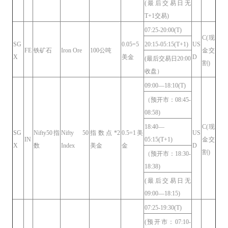
(最后交易日无
T+1交易)
07:25-20:00(T)
C(现
SG
0.05=5
20:15-05:15(T+1)
US
FE
铁矿石
Iron Ore
100公吨
金交
X
美金
D
(最后交易日20:00
割)
收盘）
09:00—18:10(T)
（预开市：08:45-
08:58)
18:40—
C(现
SG
Nifty50指
Nifty 50
指数点*2
0.5=1美
US
IN
05:15(T+1)
金交
X
数
Index
美金
金
D
割)
（预开市：18:30-
18:38)
(最后交易日无
09:00—18:15)
07:25-19:30(T)
(预开市：07:10-