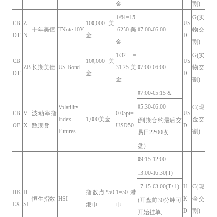
金
割)
1/64=15
G(实
CB
Z
100,000美
US
十年美债
TNote 10Y
.6250美
07:00-06:00
物交
OT
N
金
D
金
割)
1/32 =
G(实
CB
100,000美
US
ZB
长期美债
US Bond
31.25美
07:00-06:00
物交
OT
金
D
金
割)
07:00-05:15 &
05:30-06:00
Volatility
C(现
CB
V
波动率指
0.05pt=
US
Index
1,000美金
金交
(到期合约最后交
OE
X
数期货
USD50
D
Futures
割)
易日22:00收
盘）
09:15-12:00
13:00-16:30(T)
17:15-03:00(T+1)
H
C(现
HK
H
指数点*50
1=50港
恒生指数
HSI
K
金交
(开盘前30分钟可
EX
SI
港币
币
D
割)
开始挂单,