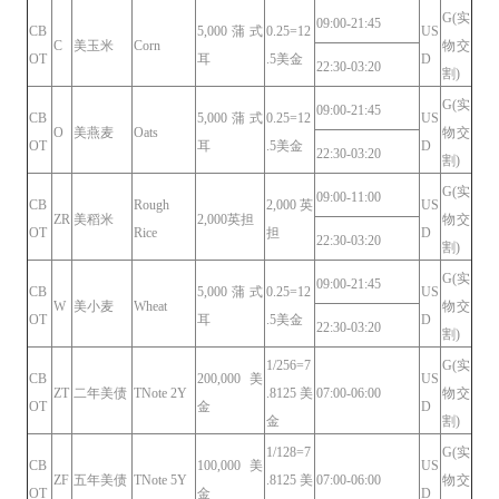
G(实
09:00-21:45
CB
5,000蒲式
0.25=12
US
C
美玉米
Corn
物交
OT
耳
.5美金
D
22:30-03:20
割)
G(实
09:00-21:45
CB
5,000蒲式
0.25=12
US
O
美燕麦
Oats
物交
OT
耳
.5美金
D
22:30-03:20
割)
G(实
09:00-11:00
CB
Rough
2,000英
US
ZR
美稻米
2,000英担
物交
OT
Rice
担
D
22:30-03:20
割)
G(实
09:00-21:45
CB
5,000蒲式
0.25=12
US
W
美小麦
Wheat
物交
OT
耳
.5美金
D
22:30-03:20
割)
1/256=7
G(实
CB
200,000美
US
ZT
二年美债
TNote 2Y
.8125美
07:00-06:00
物交
OT
金
D
金
割)
1/128=7
G(实
CB
100,000美
US
ZF
五年美债
TNote 5Y
.8125美
07:00-06:00
物交
OT
金
D