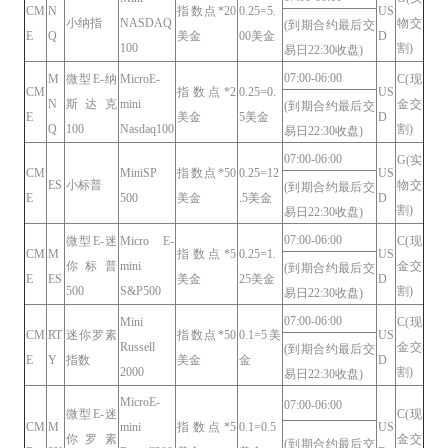
CM
N
指数点*20
0.25=5.
US
小纳指
NASDAQ
物交
(到期合约最后交
E
Q
美金
00美金
D
100
割)
易日22:30收盘)
07:00-06:00
M
微型E-纳
MicroE-
C(现
CM
指数点*2
0.25=0.
US
N
斯达克
mini
金交
(到期合约最后交
E
美金
5美金
D
Q
100
Nasdaq100
割)
易日22:30收盘)
07:00-06:00
G(实
CM
MiniSP
指数点*50
0.25=12
US
ES
小标普
物交
(到期合约最后交
E
500
美金
.5美金
D
割)
易日22:30收盘)
07:00-06:00
微型E-迷
Micro E-
C(现
CM
M
指数点*5
0.25=1.
US
你标普
mini
金交
(到期合约最后交
E
ES
美金
25美金
D
500
S&P500
割)
易日22:30收盘)
07:00-06:00
Mini
C(现
CM
RT
迷你罗素
指数点*50
0.1=5美
US
Russell
金交
(到期合约最后交
E
Y
指数
美金
金
D
2000
割)
易日22:30收盘)
MicroE-
07:00-06:00
微型E-迷
C(现
CM
M
mini
指数点*5
0.1=0.5
US
你罗素
金交
(到期合约最后交