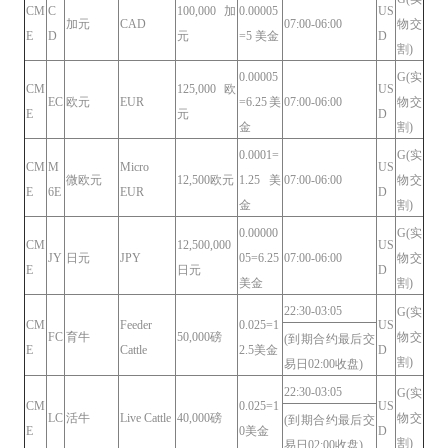
CM
C
100,000加
0.00005
US
加元
CAD
07:00-06:00
物交
E
D
元
=5 美金
D
割)
0.00005
G(实
CM
125,000 欧
US
EC
欧元
EUR
=6.25美
07:00-06:00
物交
E
元
D
金
割)
0.0001=
G(实
CM
M
Micro
US
微欧元
12,500欧元
1.25美
07:00-06:00
物交
E
6E
EUR
D
金
割)
0.00000
G(实
CM
12,500,000
US
JY
日元
JPY
05=6.25
07:00-06:00
物交
E
日元
D
美金
割)
22:30-03:05
G(实
CM
Feeder
0.025=1
US
FC
育牛
50,000磅
物交
(到期合约最后交
E
Cattle
2.5美金
D
割)
易日02:00收盘)
22:30-03:05
G(实
CM
0.025=1
US
LC
活牛
Live Cattle
40,000磅
物交
(到期合约最后交
E
0美金
D
割)
易日02:00收盘)