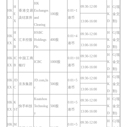
HK
09:30-12:00
H
H
C(现
HK
香港交易
Exchanges
0.01=1
E
100股
K
金交
EX
及结算所
and
港币
X
D
割)
13:00-16:00
Clearing
H
HSBC
H
C(现
09:30-12:00
HK
0.01=4
K
汇丰控股
Holdings
400股
K
金交
EX
港币
13:00-16:00
B
Plc.
D
割)
H
C(现
09:30-12:00
HK
IC
中国工商
0.01=10
ICBC
1000股
K
金交
EX
B
银行
港币
13:00-16:00
D
割)
H
C(现
09:30-12:00
HK
JD
JD.com,In
0.01=5
京东集团
500股
K
金交
EX
C
c
港币
13:00-16:00
D
割)
Kuaishou
H
C(现
09:30-12:00
HK
K
0.01=5
快手科技
Technolog
500股
K
金交
EX
ST
港币
13:00-16:00
y
D
割)
H
C(现
09:30-12:00
HK
M
0.01=5