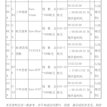
09:10-05:00
EU
G(实
G
Euro-
指数点
0.005=5
EU
RE
二年德债
物交
（09:00-09:10为
BS
Schatz
*1000欧元
欧元
R
X
割)
预开盘时间;
09:10-05:00
EU
G
G(实
指数点
0.02=20
EU
RE
B
欧元债券
Euro-Buxl
物交
（09:00-09:10为
*1000欧元
欧元
R
X
X
割)
预开盘时间;
09:10-05:00
EU
G(实
V
欧洲恐慌
指数点
0.05=5
EU
RE
VSTOXX
物交
（09:00-09:10为
S
指数
*100欧元
欧元
R
X
割)
预开盘时间;
15:02-02:00
EU
G(实
BT
指数点
0.01=10
EU
RE
十年意债
Euro-BTP
物交
（15:00-15:02为
P
*1000欧元
欧元
R
X
割)
预开盘时间;
09:16-05:00
EU
G(实
O
指数点
0.01=10
EU
RE
十年法债
Euro-OAT
物交
（09:10-09:15为
AT
*1000欧元
欧元
R
X
割)
预开盘时间;
本页资料仅供一般参考，并不构成任何要约、招揽、建议或投资意见。期货