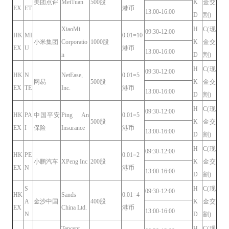
美团点评
MeiTuan
500股
K
金交
EX
ET
港币
13:00-16:00
D
割)
XiaoMi
H
C(现
09:30-12:00
HK
MI
0.01=10
小米集团
Corporatio
1000股
K
金交
EX
U
港币
13:00-16:00
n
D
割)
H
C(现
09:30-12:00
HK
N
NetEase,
0.01=5
网易
500股
K
金交
EX
TE
Inc.
港币
13:00-16:00
D
割)
H
C(现
09:30-12:00
HK
PA
中国平安
Ping An
0.01=5
500股
K
金交
EX
I
保险
Insurance
港币
13:00-16:00
D
割)
H
C(现
09:30-12:00
HK
PE
0.01=2
小鹏汽车
XPeng Inc
200股
K
金交
EX
N
港币
13:00-16:00
D
割)
S
H
C(现
09:30-12:00
HK
Sands
0.01=4
A
金沙中国
400股
K
金交
EX
China Ltd.
港币
13:00-16:00
N
D
割)
Tencent
H
C(现