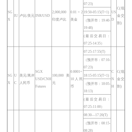
07:23)
C(现
SG
2,000,000
0.01 = 2
19:50-05:15(T+1)
US
IU
卢比/美元
INR/USD
金交
X
印度卢比
美金
D
（预开市：19:40-
割)
19:48)
(最后交易日：
07:25-14:35）
07:25-17:55(T)
（预开市：07:10-
07:23)
SGX
0.0001=
C
C(现
SG
U
美元/离岸
100,000 美
18:15-05:15(T+1)
USD/CNH
10人民
N
金交
X
C
人民币
元
（预开市：18:05-
Futures
币
H
割)
18:13)
(最后交易日：
07:25-11:00）
08:30—17:20(T)
（预开市：08:15-
08:28)