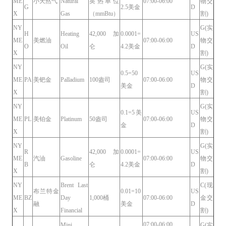
ME
小天然气
Natural
英热单位
07:00-06:00
物交
G
2.5美金
D
X
Gas
（mmBtu）
割)
NY
G(实
H
Heating
42,000 加
0.0001=
US
ME
美燃油
07:00-06:00
物交
O
Oil
仑
4.2美金
D
X
割)
NY
G(实
0.5=50
US
ME
PA
美钯金
Palladium
100盎司
07:00-06:00
物交
美金
D
X
割)
NY
G(实
0.1=5美
US
ME
PL
美铂金
Platinum
50盎司
07:00-06:00
物交
金
D
X
割)
NY
G(实
R
42,000 加
0.0001=
US
ME
汽油
Gasoline
07:00-06:00
物交
B
仑
4.2美金
D
X
割)
NY
Brent Last
C(现
布兰特金
0.01=10
US
ME
BZ
Day
1,000桶
07:00-06:00
金交
融
美金
D
X
Financial
割)
07:00-06:00
Mini
G(实