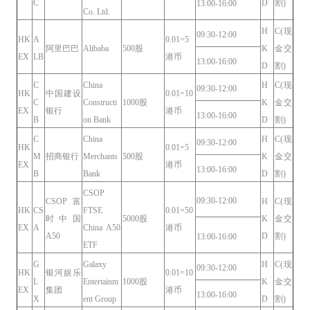
C
D
割)
13:00-16:00
Co. Ltd.
H
C(现
09:30-12:00
HK
A
0.01=5
阿里巴巴
Alibaba
500股
K
金交
EX
LB
港币
13:00-16:00
D
割)
C
China
H
C(现
09:30-12:00
HK
中国建设
0.01=10
C
Constructi
1000股
K
金交
EX
银行
港币
13:00-16:00
B
on Bank
D
割)
C
China
H
C(现
09:30-12:00
HK
0.01=5
M
招商银行
Merchants
500股
K
金交
EX
港币
13:00-16:00
B
Bank
D
割)
CSOP
09:30-12:00
CSOP富
H
C(现
HK
CS
FTSE
0.01=50
时中国
5000股
K
金交
EX
A
China A50
港币
A50
D
割)
13:00-16:00
ETF
G
Galaxy
H
C(现
09:30-12:00
HK
银河娱乐
0.01=10
L
Entertainm
1000股
K
金交
EX
集团
港币
13:00-16:00
X
ent Group
D
割)