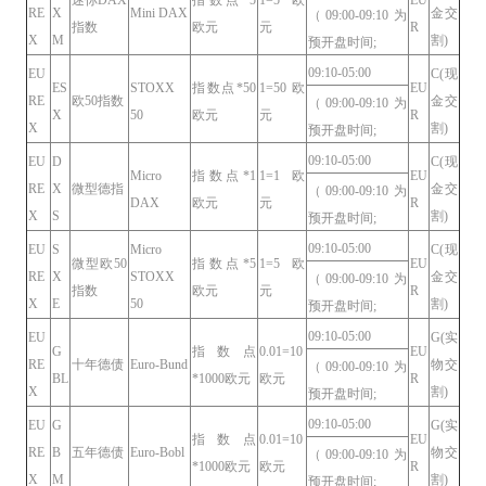
RE
X
Mini DAX
金交
（09:00-09:10为
指数
欧元
元
R
X
M
割)
预开盘时间;
09:10-05:00
EU
C(现
ES
STOXX
指数点*50
1=50欧
EU
RE
欧50指数
金交
（09:00-09:10为
X
50
欧元
元
R
X
割)
预开盘时间;
09:10-05:00
EU
D
C(现
Micro
指数点*1
1=1欧
EU
RE
X
微型德指
金交
（09:00-09:10为
DAX
欧元
元
R
X
S
割)
预开盘时间;
09:10-05:00
EU
S
Micro
C(现
微型欧50
指数点*5
1=5欧
EU
RE
X
STOXX
金交
（09:00-09:10为
指数
欧元
元
R
X
E
50
割)
预开盘时间;
09:10-05:00
EU
G(实
G
指数点
0.01=10
EU
RE
十年德债
Euro-Bund
物交
（09:00-09:10为
BL
*1000欧元
欧元
R
X
割)
预开盘时间;
09:10-05:00
EU
G
G(实
指数点
0.01=10
EU
RE
B
五年德债
Euro-Bobl
物交
（09:00-09:10为
*1000欧元
欧元
R
X
M
割)
预开盘时间;