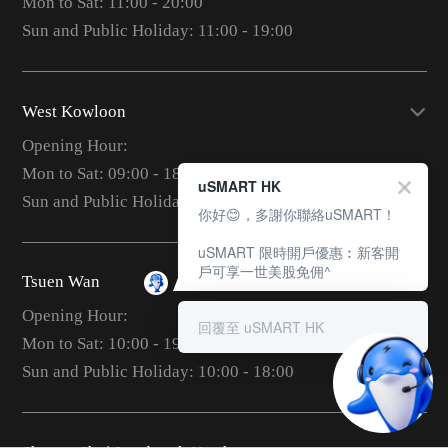
Mon to Sat: 11:00 - 20:00
Sun and Public Holiday: 11:00 - 19:00
West Kowloon
Opening Hour:
Mon to Sat: 09:00 - 18:00
uSMART HK
Sun and Public Holiday: 10:00 - 18:00
你好😊，多謝你聯絡uSMART！
uSMART 限時開戶優惠︰新客開
戶可享一世美股免佣^
Tsuen Wan
Opening Hour:
回覆至 uSMART HK
Mon to Sat: 10:00 - 19:00
Sun and Public Holiday: 10:00 - 18:00