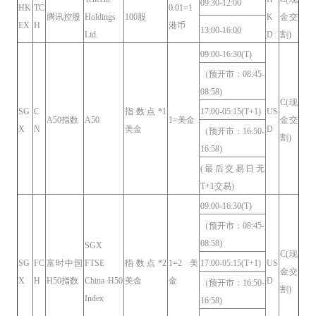
09:30-12:00
HK
TC
0.01=1
腾讯控股
Holdings
100股
K
金交
EX
H
港币
13:00-16:00
Ltd.
D
割)
09:00-16:30(T)
（预开市：08:45-
08:58)
C(现
SG
C
指数点*1
17:00-05:15(T+1)
US
A50指数
A50
1=美金
金交
X
N
美金
D
（预开市：16:50-
割)
16:58)
(最后交易日无
T+1交易)
09:00-16:30(T)
（预开市：08:45-
08:58)
SGX
C(现
SG
FC
富时中国
FTSE
指数点*2
1=2美
17:00-05:15(T+1)
US
金交
X
H
H50指数
China H50
美金
金
D
（预开市：16:50-
割)
Index
16:58)